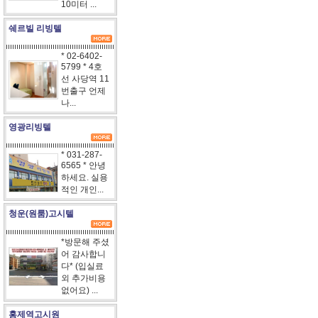
10미터 ...
쉐르빌 리빙텔
* 02-6402-
5799 * 4호
선 사당역 11
번출구 언제
나...
영광리빙텔
* 031-287-
6565 * 안녕
하세요. 실용
적인 개인...
청운(원룸)고시텔
*방문해 주셨
어 감사합니
다* (입실료
외 추가비용
없어요) ...
홍제역고시원