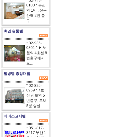
* 02-749-
0100 * 용산
역 1번 , 신용
산역 2번 출
구 ...
휴먼 원룸텔
* 02-936-
0801 * ▶ 노
원역 4호선 9
번출구에서
오...
웰빙텔 중앙대점
* 02-825-
0959 * 7호
선 상도역 5
번출구, 도보
5분 숭실...
에이스고시텔
* 051-817-
3217 부산 1