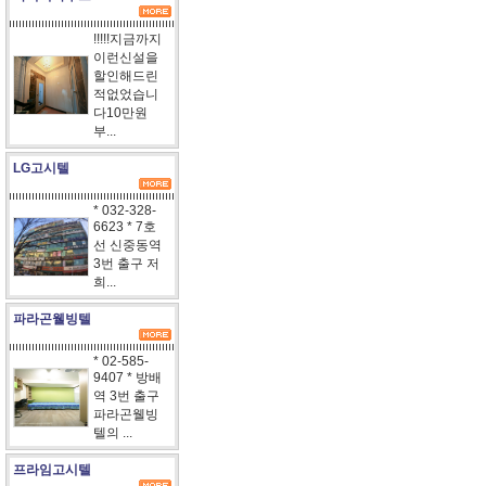
!!!!!지금까지
이런신설을
할인해드린
적없었습니
다10만원
부...
LG고시텔
* 032-328-
6623 * 7호
선 신중동역
3번 출구 저
희...
파라곤웰빙텔
* 02-585-
9407 * 방배
역 3번 출구
파라곤웰빙
텔의 ...
프라임고시텔