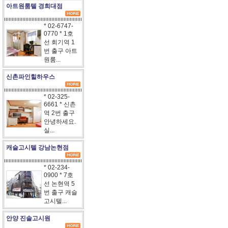
아트원룸텔 경희대점
* 02-6747-
0770 * 1호
선 회기역 1
번 출구 아트
원룸...
신촌파인힐하우스
* 02-325-
6661 * 신촌
역 2번 출구
안녕하세요.
실...
캐슬고시텔 강남논현점
* 02-234-
0900 * 7호
선 논현역 5
번 출구 캐슬
고시텔...
안양 진솔고시원