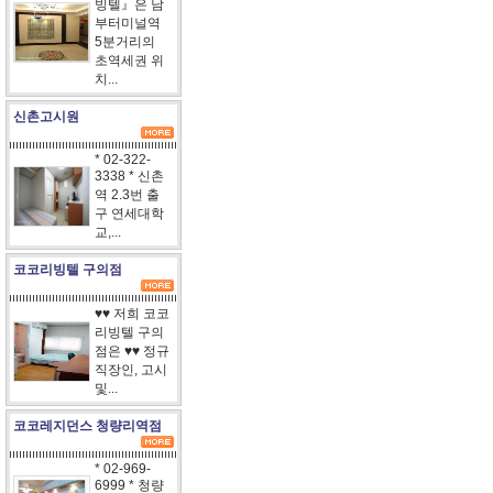
빙텔』은 남
부터미널역
5분거리의
초역세권 위
치...
신촌고시원
* 02-322-
3338 * 신촌
역 2.3번 출
구 연세대학
교,...
코코리빙텔 구의점
♥♥ 저희 코코
리빙텔 구의
점은 ♥♥ 정규
직장인, 고시
및...
코코레지던스 청량리역점
* 02-969-
6999 * 청량