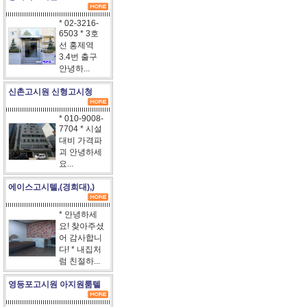
* 02-3216-
6503 * 3호
선 홍제역
3.4번 출구
안녕하...
신촌고시원 신형고시청
* 010-9008-
7704 * 시설
대비 가격파
괴 안녕하세
요...
에이스고시텔,(경희대),)
* 안녕하세
요! 찾아주셨
어 감사합니
다! * 내집처
럼 친절하...
영등포고시원 아지원룸텔