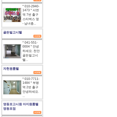
* 010-2940-
1473 * 서면
역 7번 출구
스타벅스 옆
- 남녀층...
골든빌고시텔
* 041-551-
0004 * 안녕
하세요. 천안
골든빌고시
텔...
자헌원룸텔
* 010-7711-
1484 * 부평
역 2번 출구
안녕하세요.
...
영등포고시원 아지원룸텔
영등포점