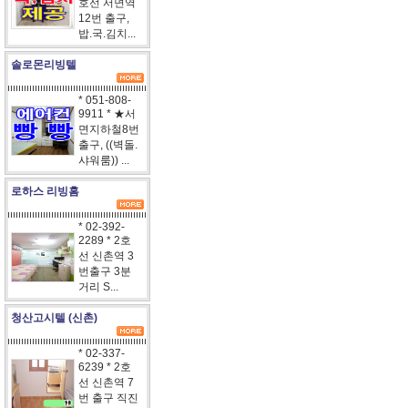
호선 서면역
12번 출구,
밥.국.김치...
솔로몬리빙텔
* 051-808-
9911 * ★서
면지하철8번
출구, ((벽돌.
샤워룸)) ...
로하스 리빙홈
* 02-392-
2289 * 2호
선 신촌역 3
번출구 3분
거리 S...
청산고시텔 (신촌)
* 02-337-
6239 * 2호
선 신촌역 7
번 출구 직진