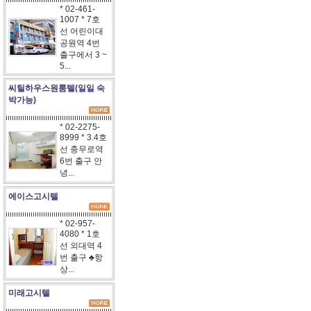
* 02-461-
1007 * 7호
선 어린이대
공원역 4번
출구에서 3 ~
5...
씨틸하우스원룸텔(일일 숙
박가능)
* 02-2275-
8999 * 3.4호
선 충무로역
6번 출구 안
녕...
에이스고시텔
* 02-957-
4080 * 1호
선 외대역 4
번 출구 ♣항
상...
미래고시텔