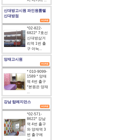
서 사거리 ...
신대방고시원 파인원룸텔
신대방점
*02-822-
6822* 7호선
신대방삼거
리역 1번 출
구 아늑...
양재고시원
* 010-9099-
1589 * 양재
역 4번 출구
*본원은 양재
...
강남 탑레지던스
*02-571-
8622* 강남
역 4번 출구
와 양재역 3
번 출구에