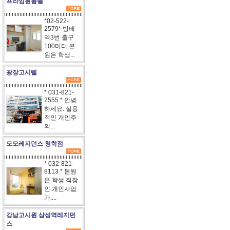
프라임원룸텔
*02-522-
2579* 방배
역3번 출구
100미터 본
원은 학생...
광장고시텔
* 031-821-
2555 * 안녕
하세요. 실용
적인 개인주
의...
모모레지던스 청학점
* 032-821-
8113 * 본원
은 학생.직장
인.개인사업
가....
강남고시원 삼성역레지던
스