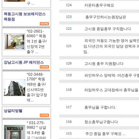
구 ...
목동고시원 보보레지던스
목동점
*02-2601-
6060 * 목동
역 1번 출구/
신정역 2번
출구 ...
강남고시원 JP 레지던스
*02-3448-
1700* 학동
역8번 출구/
신사역1번
출구/ 압구정
역...
상갈리빙텔
* 031-275-
9982 * 상갈
역 3.4번 출
구 ♡상갈리