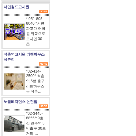
서면월드고시원
* 051-805-
8040 *서면
파고다 어학
원 뒤쪽으로
오시면 30
초...
석촌역고시원 리첸하우스
석촌점
*02-414-
2500* 석촌
역 6번 출구
리첸하우스
는 석촌...
노블레지던스 논현점
*02-3445-
8855**9호
선 언주역 3
번출구 30초
거리! ...