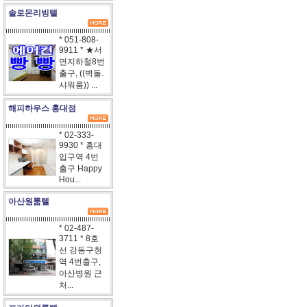
솔로몬리빙텔
* 051-808-
9911 * ★서
면지하철8번
출구, ((벽돌.
샤워룸)) ...
해피하우스 홍대점
* 02-333-
9930 * 홍대
입구역 4번
출구 Happy
Hou...
아산원룸텔
* 02-487-
3711 * 8호
선 강동구청
역 4번출구,
아산병원 근
처...