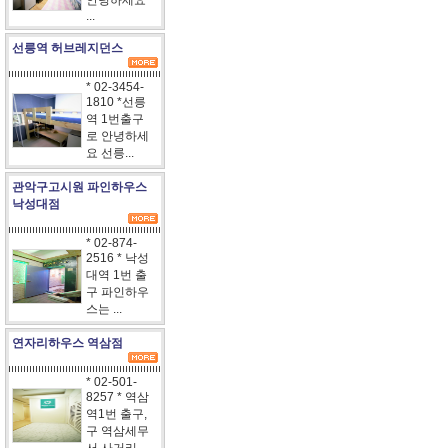
안녕하세요
...
선릉역 허브레지던스
* 02-3454-
1810 *선릉
역 1번출구
로 안녕하세
요 선릉...
관악구고시원 파인하우스
낙성대점
* 02-874-
2516 * 낙성
대역 1번 출
구 파인하우
스는 ...
연자리하우스 역삼점
* 02-501-
8257 * 역삼
역1번 출구,
구 역삼세무