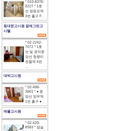
* 010-8376-
0227 * 1호
선 영등포역
3번 출구 F...
동대문고시원 꿈에그린고
시텔
* 02-2242-
7072 * 1호
선 및 경의중
앙선 청량리
전철역 4번
...
대박고시원
* 02-496-
3001 * ● 중
앙선 망우역
1번 출구 ● ...
애플고시원
* 02-420-
8583 * 잠실