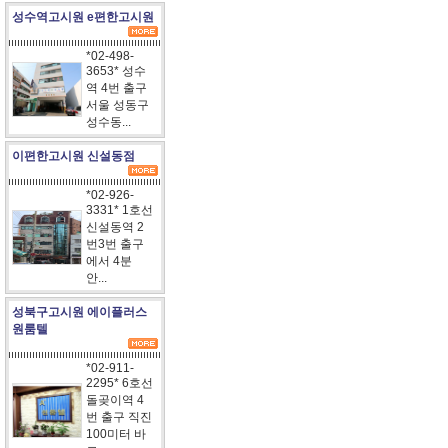
성수역고시원 e편한고시원
*02-498-
3653* 성수
역 4번 출구
서울 성동구
성수동...
이편한고시원 신설동점
*02-926-
3331* 1호선
신설동역 2
번3번 출구
에서 4분
안...
성북구고시원 에이플러스
원룸텔
*02-911-
2295* 6호선
돌곶이역 4
번 출구 직진
100미터 바