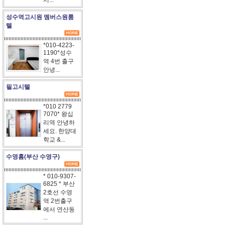
서...
성수역고시원 멤버스원룸
텔
*010-4223-
1190*성수
역 4번 출구
안녕...
필고시텔
*010 2779
7070* 왕십
리역 안녕하
세요. 한양대
학교 &...
수영홈(부산 수영구)
* 010-9307-
6825 * 부산
2호선 수영
역 2번출구
에서 연산동
...