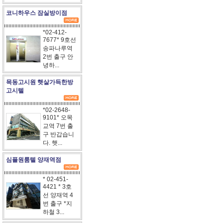
코니하우스 잠실방이점
*02-412-
7677* 9호선
송파나루역
2번 출구 안
녕하...
목동고시원 햇살가득한방
고시텔
*02-2648-
9101* 오목
교역 7번 출
구 반갑습니
다. 햇...
심플원룸텔 양재역점
* 02-451-
4421 * 3호
선 양재역 4
번 출구 *지
하철 3...