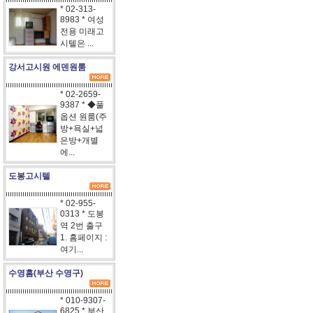
* 02-313-
8983 * 여성
전용 미래고
시텔은 ...
강서고시원 에덴원룸
* 02-2659-
9387 * ◆풀
옵션 원룸(주
방+욕실+넓
은방+개별
에...
도봉고시텔
* 02-955-
0313 * 도봉
역 2번 출구
1. 홈페이지 :
여기...
수영홈(부산 수영구)
* 010-9307-
6825 * 부산