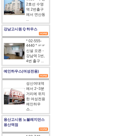
2호선 수영
역 2번출구
에서 연산동
...
강남고시원 Q 하우스
* 02-555-
4440 * ☞☞
신설 오픈 -
강남역 1번,
4번 출구 ...
예인하우스(여성전용)
성신여대역
에서 2~3분
거리에 위치
한 여성전용
예인하우
스...
용산고시원 노블레지던스
용산역점