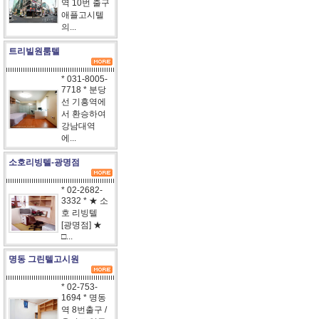
역 10번 출구
애플고시텔
의...
트리빌원룸텔
* 031-8005-
7718 * 분당
선 기흥역에
서 환승하여
강남대역
에...
소호리빙텔-광명점
* 02-2682-
3332 * ★ 소
호 리빙텔
[광명점] ★
□...
명동 그린텔고시원
* 02-753-
1694 * 명동
역 8번출구 /