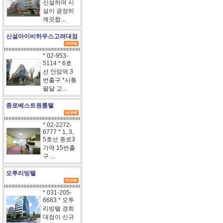
신설하여 시
설이 굉장히
깨끗합...
신설아이비하우스고려대점
* 02-953-
5114 * 6호
선 안암역 3
번출구 *사통
팔달 교...
종로베스트원룸텔
* 02-2272-
6777 * 1, 3,
5호선 종로3
가역 15번출
구 ...
오투리빙텔
* 031-205-
6683 * 오투
리빙텔 경희
대점이 신규