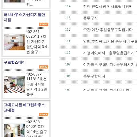
빙...
허브하우스 가산디지털단
지점
*02-861-
0826* 1.7호
선 가산디지
털단지역 3.4
번 출구 ...
구로힐스테이
*02-857-
1118* 2호선
구로디지털
단지역 1.2번
출구 ...
교대고시원 예그린하우스
교대점
*02-588-
0400* 교대
역 14번 출구