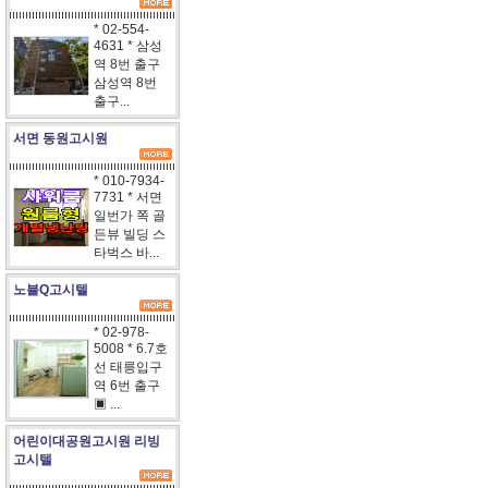
* 02-554-
4631 * 삼성
역 8번 출구
삼성역 8번
출구...
서면 동원고시원
* 010-7934-
7731 * 서면
일번가 쪽 골
든뷰 빌딩 스
타벅스 바...
노블Q고시텔
* 02-978-
5008 * 6.7호
선 태릉입구
역 6번 출구
▣ ...
어린이대공원고시원 리빙
고시텔