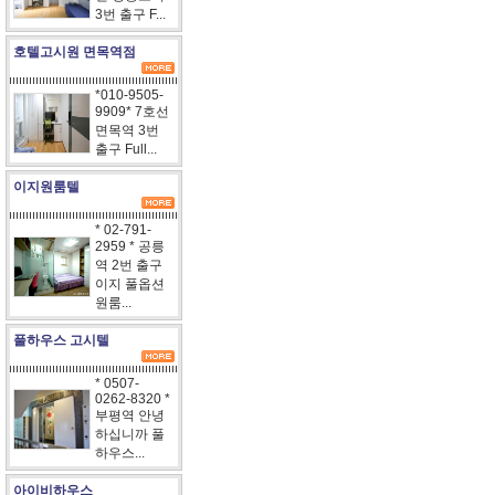
3번 출구 F...
호텔고시원 면목역점
*010-9505-
9909* 7호선
면목역 3번
출구 Full...
이지원룸텔
* 02-791-
2959 * 공릉
역 2번 출구
이지 풀옵션
원룸...
풀하우스 고시텔
* 0507-
0262-8320 *
부평역 안녕
하십니까 풀
하우스...
아이비하우스