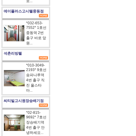
로...
에이플러스고시텔중동점
*032-653-
7552* 1호선
중동역 2번
출구 바로 앞
원...
석촌리빙텔
*010-3049-
2193* 9호선
송파나루역
4번 출구 직
진 올스타
마...
씨티빌고시원장승배기점
*02-815-
9692* 7호선
장승배기역
4번 출구 안
녕하세요...