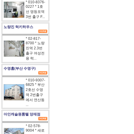
* 010-8376-
0227 * 1호
선 영등포역
3번 출구 F...
노량진 럭키하우스
* 02-817-
8700 * 노량
진역 2.3번
출구 여성전
용 럭...
수영홈(부산 수영구)
* 010-9307-
6825 * 부산
2호선 수영
역 2번출구
에서 연산동
...
아인캐슬원룸텔 양재점
* 02-578-
9004 * 새로