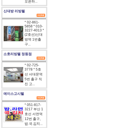
오픈하...
신대방 리빙텔
* 02-861-
5858 * 010-
3227-4013 *
(2호선)신대
방역 1번출
구...
소호리빙텔 정동점
* 02-725-
3778 * 5호
선 서대문역
5번 출구 직
진 고...
에이스고시텔
* 051-817-
3217 부산 1
호선 서면역
12번 출구,
밥.국.김치...