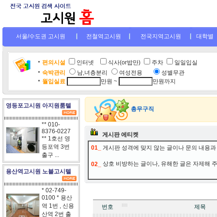
서울/수도권 고시원
전철역고시원
전국지역고시원
대학별
편의시설
인터넷
.
식사(or밥만)
주차
일일입실
숙박관리
남,녀층분리
여성전용
....
성별무관
월입실료
만원 ~
만원까지
영등포고시원 아지원룸텔
총무구직
** 010-
8376-0227
게시판 에티켓
** 1호선 영
등포역 3번
01_
게시판 성격에 맞지 않는 글이나 문의 내용과
출구 ...
상호 비방하는 글이나, 유해한 글은 자제해 
02_
용산역고시원 노블고시텔
* 02-749-
0100 * 용산
역 1번 , 신용
산역 2번 출