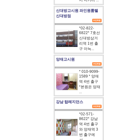
서 사거리 ...
신대방고시원 파인원룸텔
신대방점
*02-822-
6822* 7호선
신대방삼거
리역 1번 출
구 아늑...
양재고시원
* 010-9099-
1589 * 양재
역 4번 출구
*본원은 양재
...
강남 탑레지던스
*02-571-
8622* 강남
역 4번 출구
와 양재역 3
번 출구에