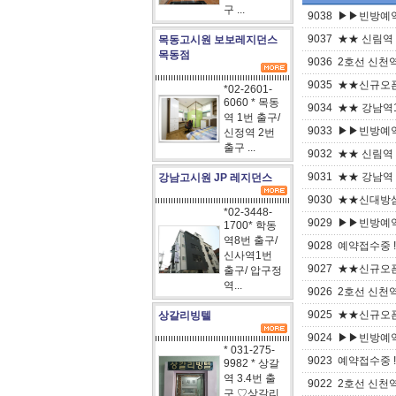
구 ...
9038
▶▶빈방예약시
9037
★★ 신림역
목동고시원 보보레지던스
목동점
9036
2호선 신천
9035
★★신규오픈기
*02-2601-
6060 * 목동
9034
★★ 강남역1
역 1번 출구/
9033
▶▶빈방예약시
신정역 2번
출구 ...
9032
★★ 신림역
9031
★★ 강남역 
강남고시원 JP 레지던스
9030
★★신대방삼
*02-3448-
9029
▶▶빈방예약시
1700* 학동
역8번 출구/
9028
예약접수중 !
신사역1번
9027
★★신규오픈기
출구/ 압구정
역...
9026
2호선 신천
9025
★★신규오픈기
상갈리빙텔
9024
▶▶빈방예약시
* 031-275-
9023
예약접수중 !
9982 * 상갈
역 3.4번 출
9022
2호선 신천
구 ♡상갈리