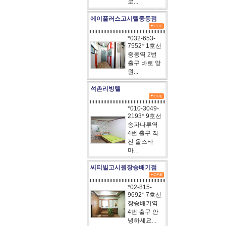
로...
에이플러스고시텔중동점
*032-653-
7552* 1호선
중동역 2번
출구 바로 앞
원...
석촌리빙텔
*010-3049-
2193* 9호선
송파나루역
4번 출구 직
진 올스타
마...
씨티빌고시원장승배기점
*02-815-
9692* 7호선
장승배기역
4번 출구 안
녕하세요...