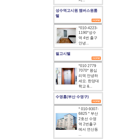
서...
성수역고시원 멤버스원룸
텔
*010-4223-
1190*성수
역 4번 출구
안녕...
필고시텔
*010 2779
7070* 왕십
리역 안녕하
세요. 한양대
학교 &...
수영홈(부산 수영구)
* 010-9307-
6825 * 부산
2호선 수영
역 2번출구
에서 연산동
...