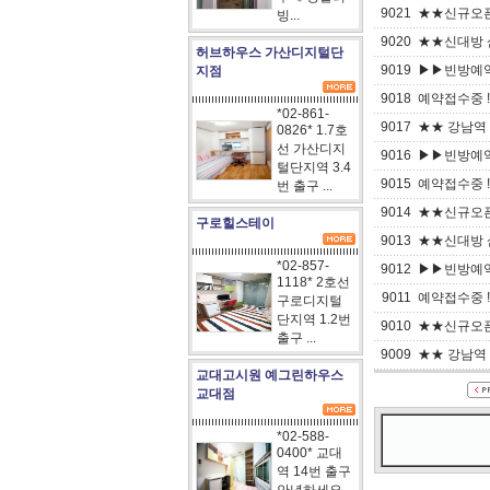
9021
★★신규오픈기
빙...
9020
★★신대방 
허브하우스 가산디지털단
9019
▶▶빈방예약시
지점
9018
예약접수중 !
*02-861-
9017
★★ 강남역 
0826* 1.7호
선 가산디지
9016
▶▶빈방예약시
털단지역 3.4
9015
예약접수중 !
번 출구 ...
9014
★★신규오픈기
구로힐스테이
9013
★★신대방 
*02-857-
9012
▶▶빈방예약시
1118* 2호선
9011
예약접수중 !
구로디지털
단지역 1.2번
9010
★★신규오픈기
출구 ...
9009
★★ 강남역 
교대고시원 예그린하우스
교대점
*02-588-
0400* 교대
역 14번 출구