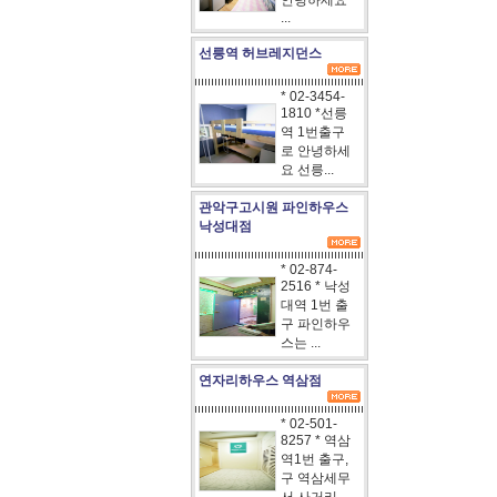
안녕하세요
...
선릉역 허브레지던스
* 02-3454-
1810 *선릉
역 1번출구
로 안녕하세
요 선릉...
관악구고시원 파인하우스
낙성대점
* 02-874-
2516 * 낙성
대역 1번 출
구 파인하우
스는 ...
연자리하우스 역삼점
* 02-501-
8257 * 역삼
역1번 출구,
구 역삼세무