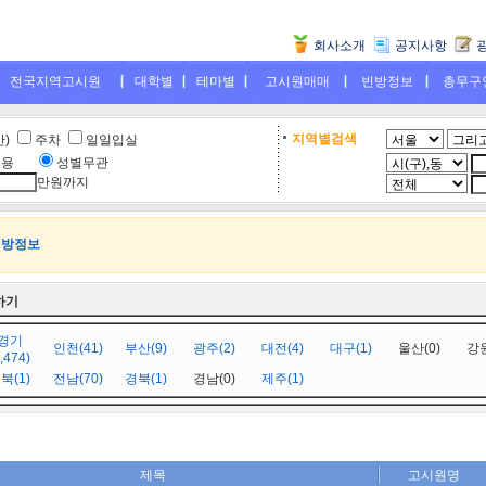
회사소개
공지사항
전국지역고시원
대학별
테마별
고시원매매
빈방정보
총무구
지역별검색
만)
주차
일일입실
전용
....
성별무관
만원까지
빈방정보
하기
경기
인천(41)
부산(9)
광주(2)
대전(4)
대구(1)
울산(0)
강원
1,474)
북(1)
전남(70)
경북(1)
경남(0)
제주(1)
제목
고시원명