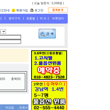
( 오늘 방문자 : 3,338명 )
광고안내
회원가입
로그인
인
총무구직
원룸텔
하 숙
벼룩장터
(0)
충북(0)
작성일
조회수