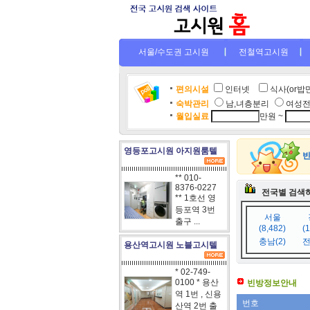
서울/수도권 고시원
전철역고시원
편의시설
인터넷
.
식사(or밥
숙박관리
남,녀층분리
여성
월입실료
만원 ~
영등포고시원 아지원룸텔
** 010-
8376-0227
전국별 검색
** 1호선 영
등포역 3번
서울
출구 ...
(8,482)
(
충남(2)
전
용산역고시원 노블고시텔
* 02-749-
0100 * 용산
빈방정보안내
역 1번 , 신용
번호
산역 2번 출