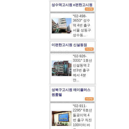
성수역고시원 e편한고시원
*02-498-
3653* 성수
역 4번 출구
서울 성동구
성수동...
이편한고시원 신설동점
*02-926-
3331* 1호선
신설동역 2
번3번 출구
에서 4분
안...
성북구고시원 에이플러스
원룸텔
*02-911-
2295* 6호선
돌곶이역 4
번 출구 직진
100미터 바