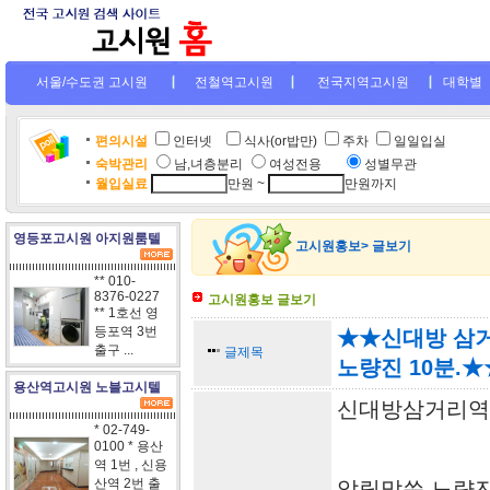
서울/수도권 고시원
전철역고시원
전국지역고시원
대학별
편의시설
인터넷
.
식사(or밥만)
주차
일일입실
숙박관리
남,녀층분리
여성전용
....
성별무관
월입실료
만원 ~
만원까지
영등포고시원 아지원룸텔
고시원홍보> 글보기
** 010-
8376-0227
고시원홍보 글보기
** 1호선 영
등포역 3번
★★신대방 삼거
출구 ...
글제목
노량진 10분.★
용산역고시원 노블고시텔
신대방삼거리역
* 02-749-
0100 * 용산
역 1번 , 신용
산역 2번 출
알릴말씀 노량진 학