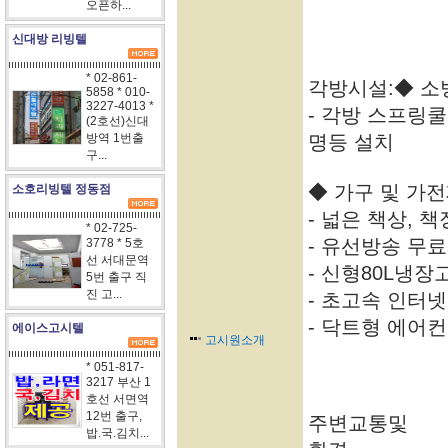
오픈하...
신대방 리빙텔
* 02-861-
각방시설:◆ 소
5858 * 010-
3227-4013 *
- 각방 스프링
(2호선)신대
방역 1번출
명등 설치
구...
◆ 가구 및 가
소호리빙텔 정동점
- 넓은 책상, 책
* 02-725-
- 유선방송 무료
3778 * 5호
선 서대문역
- 신형80L냉장
5번 출구 직
진 고...
- 초고속 인터넷
- 닥트형 에어
에이스고시텔
고시원소개
* 051-817-
3217 부산 1
호선 서면역
12번 출구,
주변교통및
밥.국.김치...