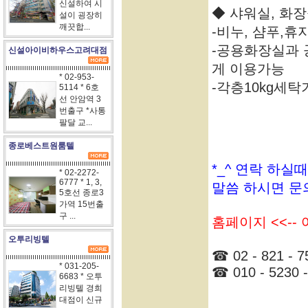
신설하여 시
◆ 샤워실, 화장
설이 굉장히
깨끗합...
-비누, 샴푸,휴
-공용화장실과 
신설아이비하우스고려대점
게 이용가능
* 02-953-
-각층10kg세탁
5114 * 6호
선 안암역 3
번출구 *사통
팔달 교...
종로베스트원룸텔
*_^ 연락 하실
* 02-2272-
6777 * 1, 3,
말씀 하시면 문
5호선 종로3
가역 15번출
구 ...
홈페이지 <<--
오투리빙텔
☎ 02 - 821 - 7
* 031-205-
☎ 010 - 5230 -
6683 * 오투
리빙텔 경희
대점이 신규