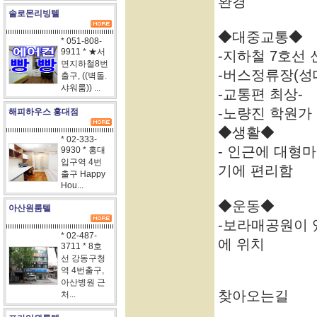
환경
솔로몬리빙텔
◆대중교통◆
* 051-808-
9911 * ★서
-지하철 7호선
면지하철8번
-버스정류장(성
출구, ((벽돌.
샤워룸)) ...
-교통편 최상-
-노량진 학원가 
해피하우스 홍대점
◆생활◆
* 02-333-
- 인근에 대형
9930 * 홍대
입구역 4번
기에 편리함
출구 Happy
Hou...
◆운동◆
아산원룸텔
-보라매공원이 
* 02-487-
에 위치
3711 * 8호
선 강동구청
역 4번출구,
아산병원 근
찾아오는길
처...