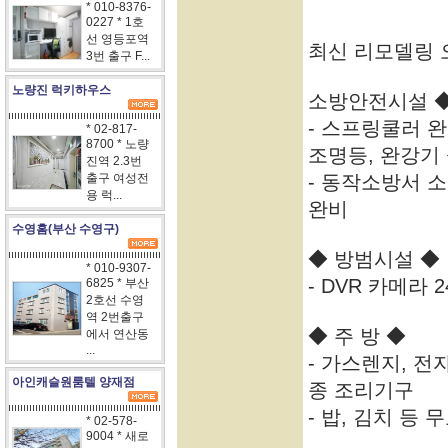
* 010-8376-
0227 * 1호
선 영등포역
최신 리모델링 
3번 출구 F...
노량진 럭키하우스
소방안전시설 
- 스프링쿨러 완
* 02-817-
8700 * 노량
조명등, 완강기
진역 2.3번
출구 여성전
- 동작소방서 
용 럭...
완비
수영홈(부산 수영구)
◆ 방범시설 ◆
* 010-9307-
- DVR 카메라 2
6825 * 부산
2호선 수영
역 2번출구
◆ 주 방 ◆
에서 연산동
...
- 가스렌지, 전
아인캐슬원룸텔 양재점
종 조리기구
- 밥, 김치 등
* 02-578-
9004 * 새로