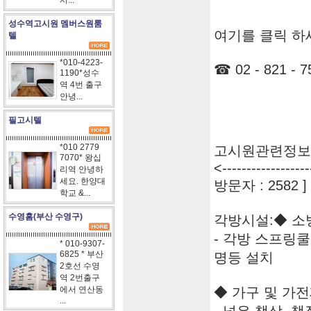
서...
성수역고시원 멤버스원룸
여기를 클릭 하
텔
*010-4223-
☎ 02 - 821 - 7
1190*성수
역 4번 출구
안녕...
필고시텔
*010 2779
고시원관련정보
7070* 왕십
<------------------
리역 안녕하
세요. 한양대
방문자 : 2582 ]
학교 &...
수영홈(부산 수영구)
각방시설:◆ 소
- 각방 스프링
* 010-9307-
6825 * 부산
명등 설치
2호선 수영
역 2번출구
에서 연산동
◆ 가구 및 가
...