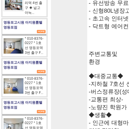
- 유선방송 무료
리역 4번 출
구 ◈ 넓고
- 신형80L냉장
아늑...
- 초고속 인터넷
영등포고시원 아지원룸텔
- 닥트형 에어
영등포점
* 010-8376-
0227 * 1호
선 영등포역
3번 출구 F...
주변교통및
환경
영등포고시원 아지원룸텔
영등포점
◆대중교통◆
* 010-8376-
-지하철 7호선
0227 * 1호
선 영등포역
-버스정류장(성
3번 출구 F...
-교통편 최상-
영등포고시원 아지원룸텔
-노량진 학원가 
영등포점
◆생활◆
* 010-8376-
- 인근에 대형
0227 * 1호
선 영등포역