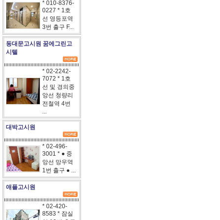
* 010-8376-
0227 * 1호
선 영등포역
3번 출구 F...
동대문고시원 꿈에그린고
시텔
* 02-2242-
7072 * 1호
선 및 경의중
앙선 청량리
전철역 4번
...
대박고시원
* 02-496-
3001 * ● 중
앙선 망우역
1번 출구 ● ...
애플고시원
* 02-420-
8583 * 잠실