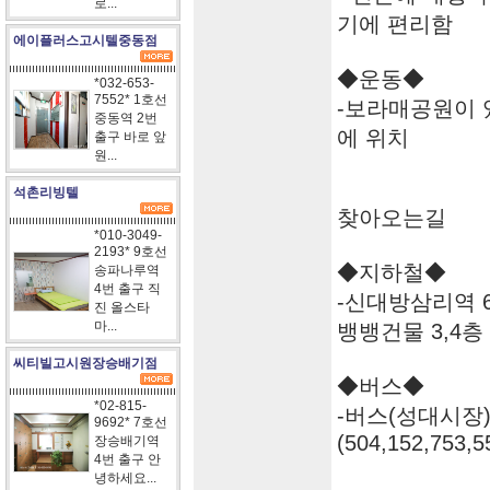
로...
기에 편리함
에이플러스고시텔중동점
◆운동◆
*032-653-
7552* 1호선
-보라매공원이 
중동역 2번
에 위치
출구 바로 앞
원...
석촌리빙텔
찾아오는길
*010-3049-
2193* 9호선
◆지하철◆
송파나루역
4번 출구 직
-신대방삼리역 6
진 올스타
마...
뱅뱅건물 3,4층
씨티빌고시원장승배기점
◆버스◆
*02-815-
-버스(성대시장
9692* 7호선
(504,152,753,5
장승배기역
4번 출구 안
녕하세요...