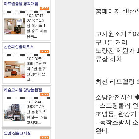
아트원룸텔 경희대점
홈페이지 http://g
* 02-6747-
0770 * 1호
선 회기역 1
번 출구 아트
고시원소개 * 02
원룸...
구 1분 거리.
신촌파인힐하우스
노량진 학원가 10
류장 하차
* 02-325-
6661 * 신촌
역 2번 출구
안녕하세요.
실...
최신 리모델링 
캐슬고시텔 강남논현점
소방안전시설 
* 02-234-
- 스프링쿨러 완
0900 * 7호
선 논현역 5
조명등, 완강기
번 출구 캐슬
- 동작소방서 
고시텔...
완비
안양 진솔고시원