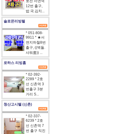
호선 서면역
12번 출구,
밥.국.김치...
솔로몬리빙텔
* 051-808-
9911 * ★서
면지하철8번
출구, ((벽돌.
샤워룸)) ...
로하스 리빙홈
* 02-392-
2289 * 2호
선 신촌역 3
번출구 3분
거리 S...
청산고시텔 (신촌)
* 02-337-
6239 * 2호
선 신촌역 7
번 출구 직진