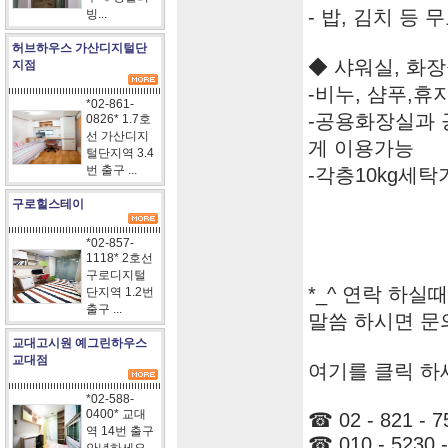
- 밥, 김치 등
빙...
허브하우스 가산디지털단
◆ 샤워실, 화장
지점
-비누, 샴푸,휴
*02-861-
-공용화장실과 
0826* 1.7호
선 가산디지
게 이용가능
털단지역 3.4
번 출구 ...
-각층10kg세탁
구로힐스테이
*02-857-
1118* 2호선
구로디지털
*_^ 연락 하실
단지역 1.2번
출구 ...
말씀 하시면 문
교대고시원 예그린하우스
교대점
여기를 클릭 하
*02-588-
0400* 교대
☎ 02 - 821 - 7
역 14번 출구
☎ 010 - 5230 -