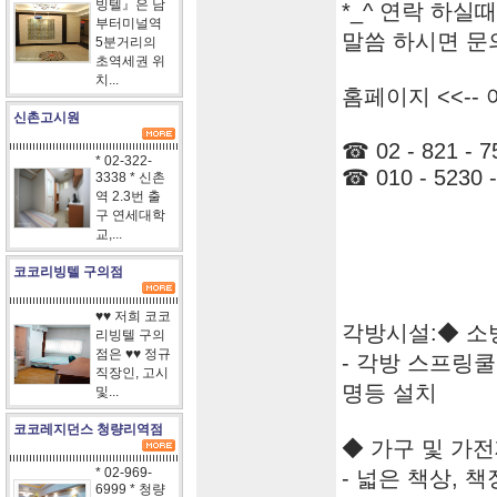
빙텔』은 남
*_^ 연락 하실
부터미널역
말씀 하시면 문
5분거리의
초역세권 위
치...
홈페이지 <<--
신촌고시원
☎ 02 - 821 - 7
* 02-322-
☎ 010 - 5230 -
3338 * 신촌
역 2.3번 출
구 연세대학
교,...
코코리빙텔 구의점
♥♥ 저희 코코
각방시설:◆ 소
리빙텔 구의
점은 ♥♥ 정규
- 각방 스프링
직장인, 고시
명등 설치
및...
코코레지던스 청량리역점
◆ 가구 및 가
* 02-969-
- 넓은 책상, 책
6999 * 청량