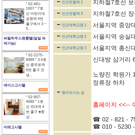
지하철7호선 보
인근전철역 2
* 02-461-
1007 * 7호
지하철7호선 장
선 어린이대
인근전철역 3
공원역 4번
출구에서 3 ~
서울지역 중앙대
인근대학교명 1
5...
서울지역 숭실대
인근대학교명 2
씨틸하우스원룸텔(일일 숙
박가능)
서울지역 총신대
인근대학교명 3
* 02-2275-
신대방 삼거리 6
8999 * 3.4호
선 충무로역
6번 출구 안
노량진 학원가 10분
녕...
정류장 하차
에이스고시텔
찾아오시는 길
* 02-957-
4080 * 1호
홈페이지 <<--
선 외대역 4
번 출구 ♣항
상...
☎ 02 - 821 - 7
☎ 010 - 5230 -
미래고시텔