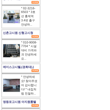
* 02-3216-
6503 * 3호
선 홍제역
3.4번 출구
안녕하...
신촌고시원 신형고시청
* 010-9008-
7704 * 시설
대비 가격파
괴 안녕하세
요...
에이스고시텔,(경희대),)
* 안녕하세
요! 찾아주셨
어 감사합니
다! * 내집처
럼 친절하...
영등포고시원 아지원룸텔