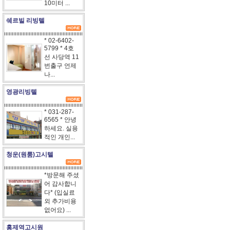
10미터 ...
쉐르빌 리빙텔
* 02-6402-
5799 * 4호
선 사당역 11
번출구 언제
나...
영광리빙텔
* 031-287-
6565 * 안녕
하세요. 실용
적인 개인...
청운(원룸)고시텔
*방문해 주셨
어 감사합니
다* (입실료
외 추가비용
없어요) ...
홍제역고시원