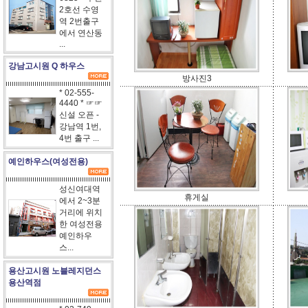
2호선 수영
역 2번출구
에서 연산동
...
강남고시원 Q 하우스
방사진3
* 02-555-
4440 * ☞☞
신설 오픈 -
강남역 1번,
4번 출구 ...
예인하우스(여성전용)
성신여대역
휴게실
에서 2~3분
거리에 위치
한 여성전용
예인하우
스...
용산고시원 노블레지던스
용산역점