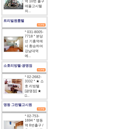
역 10번 출구
애플고시텔
의...
트리빌원룸텔
* 031-8005-
7718 * 분당
선 기흥역에
서 환승하여
강남대역
에...
소호리빙텔-광명점
* 02-2682-
3332 * ★ 소
호 리빙텔
[광명점] ★
□...
명동 그린텔고시원
* 02-753-
1694 * 명동
역 8번출구 /