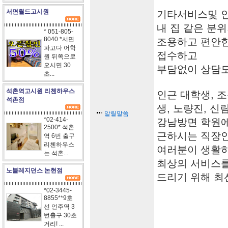
서면월드고시원
기타서비스및 
내 집 같은 분
* 051-805-
8040 *서면
조용하고 편안한
파고다 어학
접수하고
원 뒤쪽으로
오시면 30
부담없이 상담
초...
석촌역고시원 리첸하우스
인근 대학생, 
석촌점
생, 노량진, 신
알릴말씀
*02-414-
강남방면 학원에
2500* 석촌
근하시는 직장
역 6번 출구
리첸하우스
여러분이 생활
는 석촌...
최상의 서비스
노블레지던스 논현점
드리기 위해 최
*02-3445-
8855**9호
선 언주역 3
번출구 30초
거리! ...