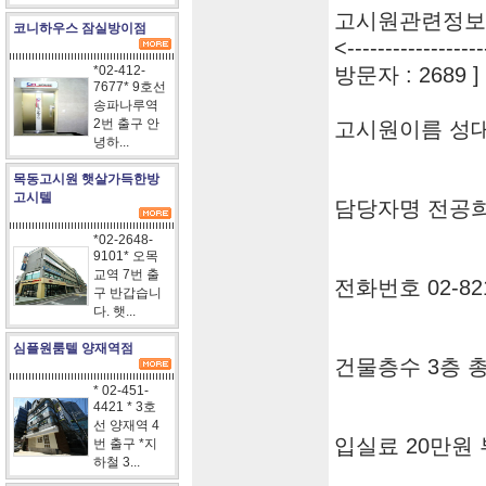
고시원관련정보
코니하우스 잠실방이점
<------------------
*02-412-
방문자 : 2689 ]
7677* 9호선
송파나루역
2번 출구 안
고시원이름 성
녕하...
목동고시원 햇살가득한방
고시텔
담당자명 전공
*02-2648-
9101* 오목
교역 7번 출
전화번호 02-821
구 반갑습니
다. 햇...
심플원룸텔 양재역점
건물층수 3층 총
* 02-451-
4421 * 3호
선 양재역 4
입실료 20만원 
번 출구 *지
하철 3...