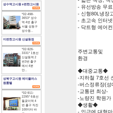
- 넓은 책상, 책
성수역고시원 e편한고시원
- 유선방송 무료
- 신형80L냉장
*02-498-
3653* 성수
- 초고속 인터넷
역 4번 출구
- 닥트형 에어
서울 성동구
성수동...
이편한고시원 신설동점
*02-926-
주변교통및
3331* 1호선
신설동역 2
환경
번3번 출구
에서 4분
◆대중교통◆
안...
-지하철 7호선
성북구고시원 에이플러스
원룸텔
-버스정류장(성
-교통편 최상-
*02-911-
2295* 6호선
-노량진 학원가 
돌곶이역 4
◆생활◆
번 출구 직진
100미터 바
- 인근에 대형