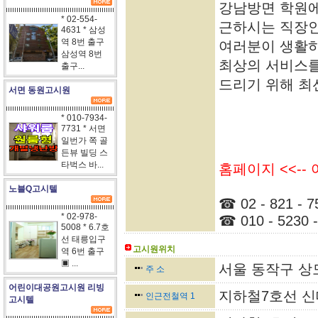
강남방면 학원에
* 02-554-
근하시는 직장
4631 * 삼성
역 8번 출구
여러분이 생활
삼성역 8번
최상의 서비스
출구...
드리기 위해 최
서면 동원고시원
* 010-7934-
7731 * 서면
일번가 쪽 골
든뷰 빌딩 스
타벅스 바...
홈페이지 <<--
노블Q고시텔
☎ 02 - 821 - 7
* 02-978-
☎ 010 - 5230 -
5008 * 6.7호
선 태릉입구
고시원위치
역 6번 출구
▣ ...
서울 동작구 상도3
주 소
어린이대공원고시원 리빙
지하철7호선 신
인근전철역 1
고시텔