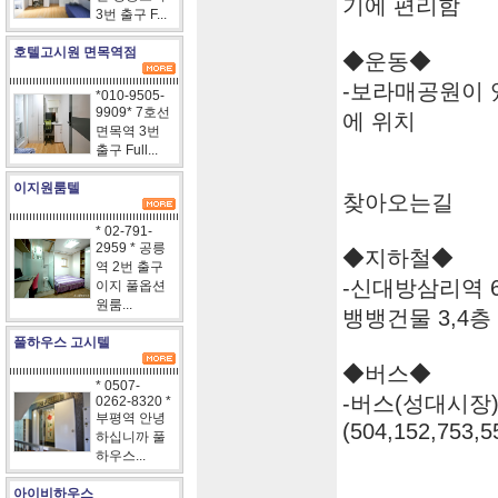
기에 편리함
3번 출구 F...
호텔고시원 면목역점
◆운동◆
-보라매공원이 
*010-9505-
9909* 7호선
에 위치
면목역 3번
출구 Full...
이지원룸텔
찾아오는길
* 02-791-
2959 * 공릉
◆지하철◆
역 2번 출구
-신대방삼리역 6
이지 풀옵션
원룸...
뱅뱅건물 3,4층
풀하우스 고시텔
◆버스◆
* 0507-
-버스(성대시장
0262-8320 *
부평역 안녕
(504,152,753,5
하십니까 풀
하우스...
아이비하우스