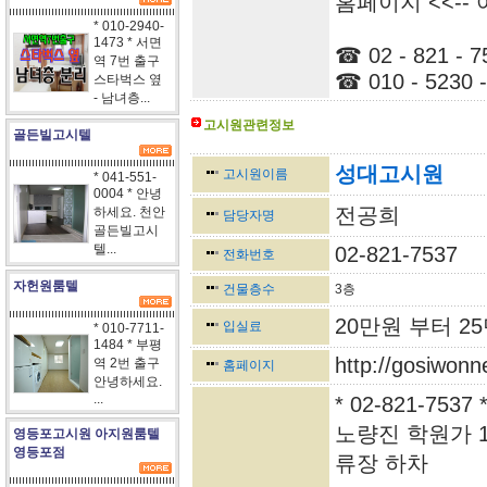
홈페이지 <<--
* 010-2940-
1473 * 서면
☎ 02 - 821 - 7
역 7번 출구
☎ 010 - 5230 -
스타벅스 옆
- 남녀층...
고시원관련정보
골든빌고시텔
<-----------------------------------------------------------------
성대고시원
고시원이름
* 041-551-
0004 * 안녕
전공희
하세요. 천안
담당자명
골든빌고시
텔...
02-821-7537
전화번호
자헌원룸텔
건물층수
3층
20만원 부터 2
입실료
* 010-7711-
1484 * 부평
http://gosiwon
역 2번 출구
홈페이지
안녕하세요.
...
* 02-821-7
노량진 학원가 10
영등포고시원 아지원룸텔
영등포점
류장 하차