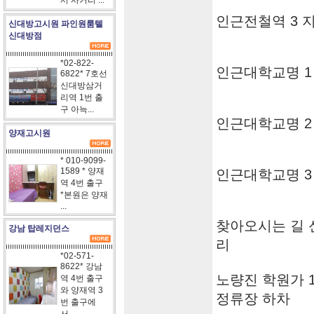
서 사거리 ...
인근전철역 3 
신대방고시원 파인원룸텔
신대방점
*02-822-
인근대학교명 1
6822* 7호선
신대방삼거
리역 1번 출
구 아늑...
인근대학교명 2
양재고시원
* 010-9099-
1589 * 양재
인근대학교명 3
역 4번 출구
*본원은 양재
...
찾아오시는 길 
강남 탑레지던스
리
*02-571-
8622* 강남
노량진 학원가 10분
역 4번 출구
와 양재역 3
정류장 하차
번 출구에