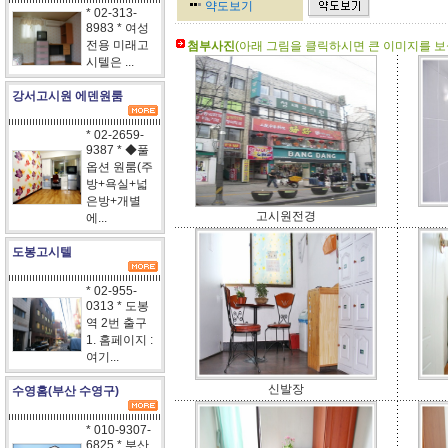
약도보기
* 02-313-
8983 * 여성
전용 미래고
첨부사진
(아래 그림을 클릭하시면 큰 이미지를 보실
시텔은 ...
강서고시원 에덴원룸
* 02-2659-
9387 * ◆풀
옵션 원룸(주
방+욕실+넓
은방+개별
고시원전경
에...
도봉고시텔
* 02-955-
0313 * 도봉
역 2번 출구
1. 홈페이지 :
여기...
신발장
수영홈(부산 수영구)
* 010-9307-
6825 * 부산