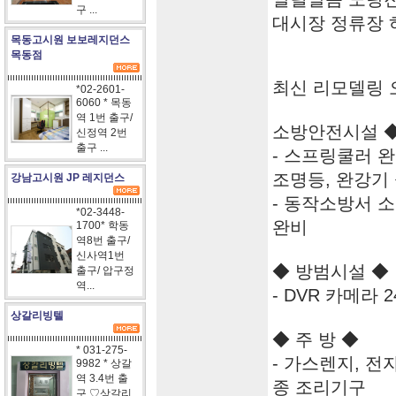
구 ...
대시장 정류장 
목동고시원 보보레지던스
목동점
최신 리모델링 
*02-2601-
6060 * 목동
역 1번 출구/
소방안전시설 
신정역 2번
출구 ...
- 스프링쿨러 완
조명등, 완강기
강남고시원 JP 레지던스
- 동작소방서 
*02-3448-
완비
1700* 학동
역8번 출구/
신사역1번
◆ 방범시설 ◆
출구/ 압구정
역...
- DVR 카메라 2
상갈리빙텔
◆ 주 방 ◆
* 031-275-
- 가스렌지, 전
9982 * 상갈
역 3.4번 출
종 조리기구
구 ♡상갈리