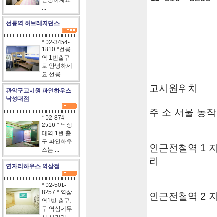
안녕하세요
...
선릉역 허브레지던스
* 02-3454-
1810 *선릉
역 1번출구
로 안녕하세
요 선릉...
고시원위치
관악구고시원 파인하우스
낙성대점
주 소 서울 동작구
* 02-874-
2516 * 낙성
대역 1번 출
구 파인하우
인근전철역 1 
스는 ...
리
연자리하우스 역삼점
* 02-501-
8257 * 역삼
인근전철역 2 
역1번 출구,
구 역삼세무