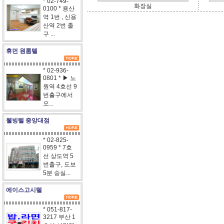
* 02-749-
화장실
0100 * 용산
역 1번 , 신용
산역 2번 출
구 ...
휴먼 원룸텔
* 02-936-
0801 * ▶ 노
원역 4호선 9
번출구에서
오...
웰빙텔 중앙대점
* 02-825-
0959 * 7호
선 상도역 5
번출구, 도보
5분 숭실...
에이스고시텔
* 051-817-
3217 부산 1