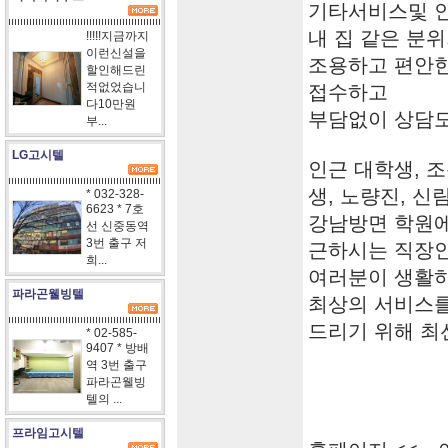
기타서비스및 
내 집 같은 분
!!!!!지금까지
이런신설을
조용하고 편안한
할인해드린
적없었습니
접수하고
다10만원
부담없이 상담
부...
LG고시텔
인근 대학생, 
생, 노량진, 신
* 032-328-
6623 * 7호
강남방면 학원에
선 신중동역
3번 출구 저
근하시는 직장
희...
여러분이 생활
파라곤웰빙텔
최상의 서비스
드리기 위해 최
* 02-585-
9407 * 방배
역 3번 출구
파라곤웰빙
텔의 ...
프라임고시텔