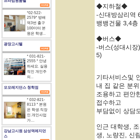
프라임원룸텔
◆지하철◆
*02-522-
-신대방삼리역 6
2579* 방배
뱅뱅건물 3,4층
역3번 출구
100미터 본
원은 학생...
◆버스◆
광장고시텔
-버스(성대시장) 정
5)
* 031-821-
2555 * 안녕
하세요. 실용
적인 개인주
기타서비스및 
의...
내 집 같은 분
모모레지던스 청학점
조용하고 편안한
* 032-821-
접수하고
8113 * 본원
은 학생.직장
부담없이 상담
인.개인사업
가....
인근 대학생, 
강남고시원 삼성역레지던
생, 노량진, 신
스