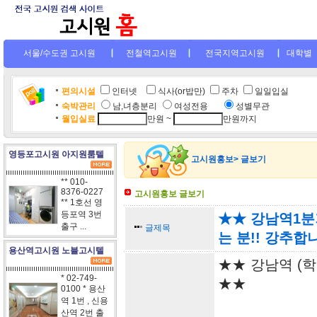
서울/수도권 고시원
전철역고시원
전국지역고시원
대학별
편의시설
인터넷
.
식사(or밥만)
주차
일일입실
숙박관리
남,녀층분리
여성전용
....
성별무관
월입실료
만원 ~
만원까지
영등포고시원 아지원룸텔
고시원홍보> 글보기
** 010-
8376-0227
고시원홍보 글보기
** 1호선 영
등포역 3번
★★ 강남역1분
출구 ...
글제목
는 분!! 강추합
용산역고시원 노블고시텔
★★ 강남역 (학
* 02-749-
★★
0100 * 용산
역 1번 , 신용
산역 2번 출