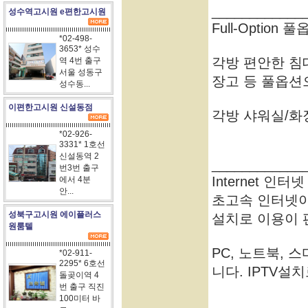
____________
성수역고시원 e편한고시원
Full-Option 
*02-498-
3653* 성수
각방 편안한 침대,
역 4번 출구
서울 성동구
장고 등 풀옵션
성수동...
이편한고시원 신설동점
각방 샤워실/화
*02-926-
3331* 1호선
신설동역 2
____________
번3번 출구
Internet 인터
에서 4분
안...
초고속 인터넷이 
성북구고시원 에이플러스
설치로 이용이 
원룸텔
PC, 노트북,
*02-911-
2295* 6호선
니다. IPTV설
돌곶이역 4
번 출구 직진
100미터 바