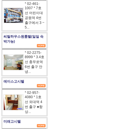
* 02-461-
1007 * 7호
선 어린이대
공원역 4번
출구에서 3 ~
5...
씨틸하우스원룸텔(일일 숙
박가능)
* 02-2275-
8999 * 3.4호
선 충무로역
6번 출구 안
녕...
에이스고시텔
* 02-957-
4080 * 1호
선 외대역 4
번 출구 ♣항
상...
미래고시텔