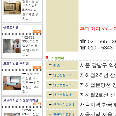
빙텔』은 남
부터미널역
5분거리의
초역세권 위
치...
신촌고시원
홈페이지 <<--
* 02-322-
☎ 02 - 565 - 3
3338 * 신촌
역 2.3번 출
☎ 010 - 5343 -
구 연세대학
교,...
고시원위치
코코리빙텔 구의점
서울 강남구 역삼동
주 소
♥♥ 저희 코코
지하철2호선 삼
인근전철역 1
리빙텔 구의
점은 ♥♥ 정규
지하철분당선 강
인근전철역 2
직장인, 고시
및...
지하철2호선 신
인근전철역 3
코코레지던스 청량리역점
서울지역 한국
인근대학교명 1
* 02-969-
서울지역 서울교
6999 * 청량
인근대학교명 2