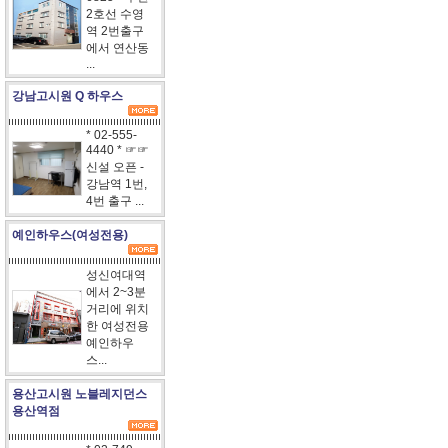
2호선 수영
역 2번출구
에서 연산동
...
강남고시원 Q 하우스
* 02-555-
4440 * ☞☞
신설 오픈 -
강남역 1번,
4번 출구 ...
예인하우스(여성전용)
성신여대역
에서 2~3분
거리에 위치
한 여성전용
예인하우
스...
용산고시원 노블레지던스
용산역점