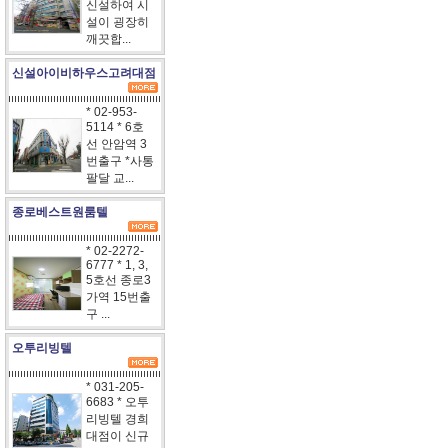
신설하여 시
설이 굉장히
깨끗합...
신설아이비하우스고려대점
* 02-953-
5114 * 6호
선 안암역 3
번출구 *사통
팔달 교...
종로베스트원룸텔
* 02-2272-
6777 * 1, 3,
5호선 종로3
가역 15번출
구 ...
오투리빙텔
* 031-205-
6683 * 오투
리빙텔 경희
대점이 신규