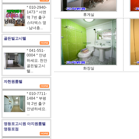
* 010-2940-
1473 * 서면
휴게실
역 7번 출구
스타벅스 옆
- 남녀층...
골든빌고시텔
* 041-551-
0004 * 안녕
하세요. 천안
골든빌고시
화장실
텔...
자헌원룸텔
* 010-7711-
1484 * 부평
역 2번 출구
안녕하세요.
...
영등포고시원 아지원룸텔
영등포점