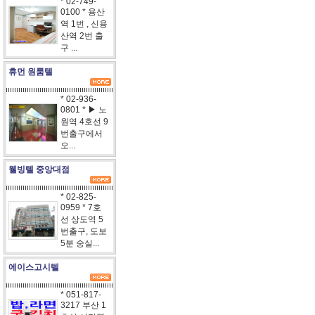
* 02-749-
0100 * 용산
역 1번 , 신용
산역 2번 출
구 ...
휴먼 원룸텔
* 02-936-
0801 * ▶ 노
원역 4호선 9
번출구에서
오...
웰빙텔 중앙대점
* 02-825-
0959 * 7호
선 상도역 5
번출구, 도보
5분 숭실...
에이스고시텔
* 051-817-
3217 부산 1