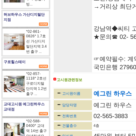
빙...
→거리상 최단
허브하우스 가산디지털단
지점
강남역◆씨티 고
*02-861-
★문의☎ 02- 566
0826* 1.7호
선 가산디지
털단지역 3.4
번 출구 ...
☞예약필수: 계
구로힐스테이
국민은행 279602
*02-857-
1118* 2호선
고시원관련정보
구로디지털
<-----------------------------------------------------------------
단지역 1.2번
예그린 하우스
고시원이름
출구 ...
예그린 하우스
교대고시원 예그린하우스
담당자명
교대점
02-565-3883
전화번호
*02-588-
0400* 교대
건물층수
4층
역 14번 출구