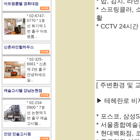
* 밥, 김치, 라
아트원룸텔 경희대점
* 스프링클러,
* 02-6747-
활
0770 * 1호
* CCTV 24시
선 회기역 1
번 출구 아트
원룸...
신촌파인힐하우스
* 02-325-
6661 * 신촌
역 2번 출구
안녕하세요.
____________
실...
[ 주변환경 및 
캐슬고시텔 강남논현점
▶ 테헤란로 비
* 02-234-
0900 * 7호
선 논현역 5
* 포스코, 삼성
번 출구 캐슬
고시텔...
* 서울종합예
* 현대백화점,
안양 진솔고시원