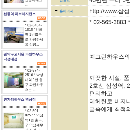
45만원 부터 5
안녕하세요
입실료
...
http://www.
홈페이지
선릉역 허브레지던스
* 02-565-38
* 02-3454-
1810 *선릉
역 1번출구
로 안녕하세
요 선릉...
관악구고시원 파인하우스
예그린하우스의
낙성대점
* 02-874-
2516 * 낙성
깨끗한 시설, 
대역 1번 출
2호선 삼성역,
구 파인하우
스는 ...
편리하고
연자리하우스 역삼점
테헤란로 비지니
글족에게 최적의
* 02-501-
8257 * 역삼
역1번 출구,
구 역삼세무