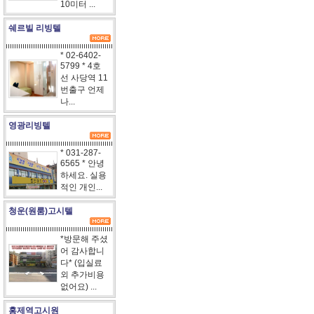
10미터 ...
쉐르빌 리빙텔
* 02-6402-
5799 * 4호
선 사당역 11
번출구 언제
나...
영광리빙텔
* 031-287-
6565 * 안녕
하세요. 실용
적인 개인...
청운(원룸)고시텔
*방문해 주셨
어 감사합니
다* (입실료
외 추가비용
없어요) ...
홍제역고시원