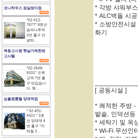
* 각방 샤워부스
코니하우스 잠실방이점
* ALC벽돌 
*02-412-
* 소방안전시설
7677* 9호선
송파나루역
화기
2번 출구 안
녕하...
목동고시원 햇살가득한방
고시텔
*02-2648-
9101* 오목
교역 7번 출
____________
구 반갑습니
다. 햇...
[ 공동시설 ]
심플원룸텔 양재역점
* 쾌적한 주방 
* 02-451-
밭솥, 인덕션등
4421 * 3호
선 양재역 4
* 세탁기 및 
번 출구 *지
* Wi-Fi 무선
하철 3...