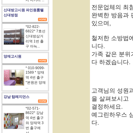
서 사거리 ...
전문업체의 최
신대방고시원 파인원룸텔
완벽한 방음과 
신대방점
있으며,
*02-822-
6822* 7호선
신대방삼거
철저한 소방법에
리역 1번 출
니다.
구 아늑...
가족 같은 분위
양재고시원
다 하겠습니다.
* 010-9099-
1589 * 양재
역 4번 출구
*본원은 양재
...
고객님의 성원과
강남 탑레지던스
을 살펴보시고
결정하세요.
*02-571-
8622* 강남
예그린하우스 
역 4번 출구
다.
와 양재역 3
번 출구에