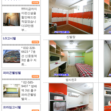
!!!!!지금까지
이런신설을
할인해드린
적없었습니
다10만원
부...
신발장
LG고시텔
* 032-328-
6623 * 7호
선 신중동역
3번 출구 저
희...
파라곤웰빙텔
방사진3
* 02-585-
9407 * 방배
역 3번 출구
파라곤웰빙
텔의 ...
프라임고시텔