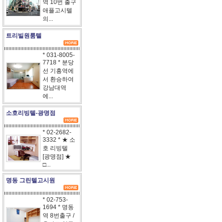
역 10번 출구
애플고시텔
의...
트리빌원룸텔
* 031-8005-
7718 * 분당
선 기흥역에
서 환승하여
강남대역
에...
소호리빙텔-광명점
* 02-2682-
3332 * ★ 소
호 리빙텔
[광명점] ★
□...
명동 그린텔고시원
* 02-753-
1694 * 명동
역 8번출구 /