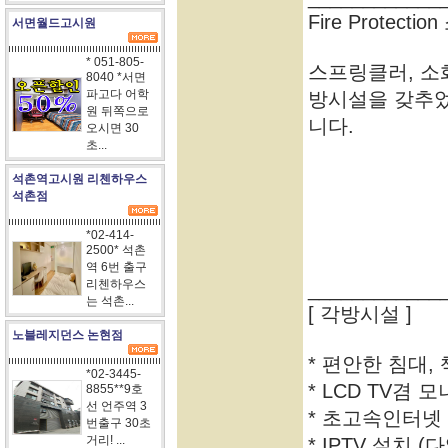
Fire Protect
서면월드고시원
* 051-805-
스프링클러, 소
8040 *서면
파고다 어학
방시설을 갖추
원 뒤쪽으로
니다.
오시면 30
초...
석촌역고시원 리첸하우스
석촌점
*02-414-
2500* 석촌
역 6번 출구
리첸하우스
____________
는 석촌...
[ 각방시설 ]
노블레지던스 논현점
* 편안한 침대,
*02-3445-
* LCD TV겸 
8855**9호
선 언주역 3
* 초고속인터넷 
번출구 30초
거리! ...
* IPTV 설치 