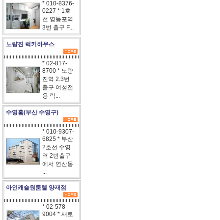
* 010-8376-
0227 * 1호
선 영등포역
3번 출구 F...
노량진 럭키하우스
* 02-817-
8700 * 노량
진역 2.3번
출구 여성전
용 럭...
수영홈(부산 수영구)
* 010-9307-
6825 * 부산
2호선 수영
역 2번출구
에서 연산동
...
아인캐슬원룸텔 양재점
* 02-578-
9004 * 새로