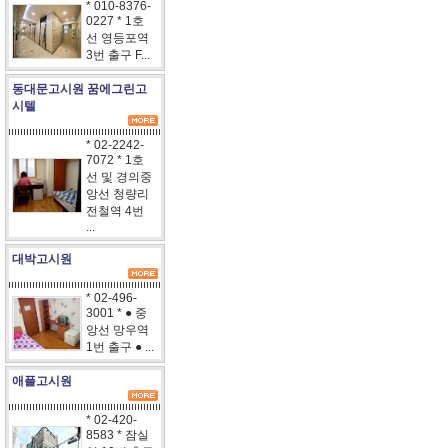
* 010-8376-
0227 * 1호
선 영등포역
3번 출구 F...
동대문고시원 꿈에그린고
시텔
* 02-2242-
7072 * 1호
선 및 경의중
앙선 청량리
전철역 4번
...
대박고시원
* 02-496-
3001 * ● 중
앙선 망우역
1번 출구 ● ...
애플고시원
* 02-420-
8583 * 잠실