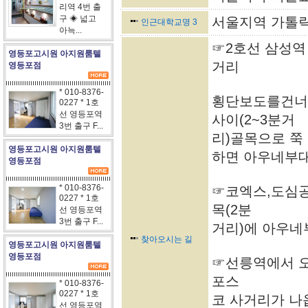
리역 4번 출
구 ◈ 넓고
서울지역 가톨릭
인근대학교명 3
아늑...
☞2호선 삼성역
영등포고시원 아지원룸텔
거리
영등포점
* 010-8376-
횡단보도를건너 
0227 * 1호
선 영등포역
사이(2~3분거
3번 출구 F...
리)골목으로 쭉
영등포고시원 아지원룸텔
하면 아우네부
영등포점
* 010-8376-
☞코엑스,도심
0227 * 1호
목(2분
선 영등포역
3번 출구 F...
거리)에 아우
찾아오시는 길
영등포고시원 아지원룸텔
영등포점
☞선릉역에서 오
포스
* 010-8376-
0227 * 1호
코 사거리가 나
선 영등포역