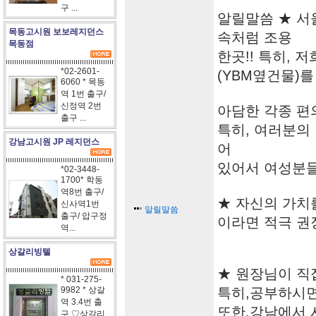
구 ...
알릴말씀 ★ 서
목동고시원 보보레지던스
속처럼 조용
목동점
한곳!! 특히,
*02-2601-
(YBM옆건물)를
6060 * 목동
역 1번 출구/
신정역 2번
아담한 각종 편
출구 ...
특히, 여러분의
강남고시원 JP 레지던스
어
있어서 여성분들
*02-3448-
1700* 학동
역8번 출구/
★ 자신의 가치를
신사역1번
알릴말씀
출구/ 압구정
이라면 적극 권
역...
상갈리빙텔
★ 원장님이 직접
* 031-275-
9982 * 상갈
특히,공부하시면
역 3.4번 출
또한,강남에서
구 ♡상갈리