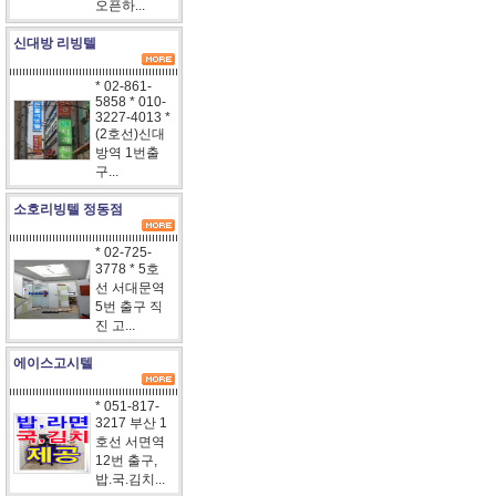
오픈하...
신대방 리빙텔
* 02-861-
5858 * 010-
3227-4013 *
(2호선)신대
방역 1번출
구...
소호리빙텔 정동점
* 02-725-
3778 * 5호
선 서대문역
5번 출구 직
진 고...
에이스고시텔
* 051-817-
3217 부산 1
호선 서면역
12번 출구,
밥.국.김치...