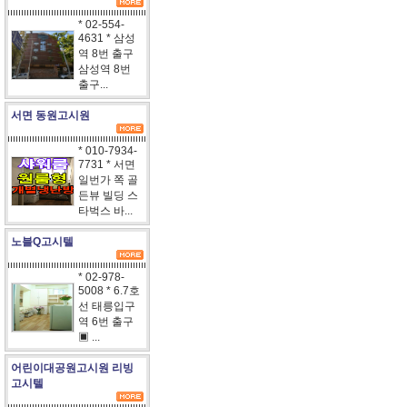
* 02-554-
4631 * 삼성
역 8번 출구
삼성역 8번
출구...
서면 동원고시원
* 010-7934-
7731 * 서면
일번가 쪽 골
든뷰 빌딩 스
타벅스 바...
노블Q고시텔
* 02-978-
5008 * 6.7호
선 태릉입구
역 6번 출구
▣ ...
어린이대공원고시원 리빙
고시텔