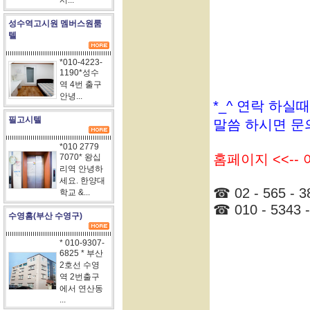
서...
성수역고시원 멤버스원룸
텔
*010-4223-
1190*성수
역 4번 출구
안녕...
*_^ 연락 하실
필고시텔
말씀 하시면 문
*010 2779
홈페이지 <<--
7070* 왕십
리역 안녕하
세요. 한양대
☎ 02 - 565 - 3
학교 &...
☎ 010 - 5343 -
수영홈(부산 수영구)
* 010-9307-
6825 * 부산
2호선 수영
역 2번출구
에서 연산동
...