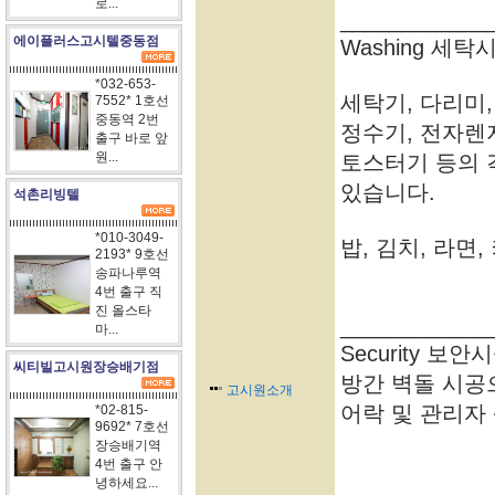
로...
____________
에이플러스고시텔중동점
Washing 세탁
*032-653-
세탁기, 다리미,
7552* 1호선
중동역 2번
정수기, 전자렌
출구 바로 앞
원...
토스터기 등의 
있습니다.
석촌리빙텔
*010-3049-
밥, 김치, 라면
2193* 9호선
송파나루역
4번 출구 직
진 올스타
____________
마...
Security 보안
씨티빌고시원장승배기점
방간 벽돌 시공으
고시원소개
어락 및 관리자
*02-815-
9692* 7호선
장승배기역
4번 출구 안
녕하세요...
____________