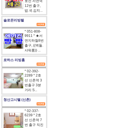
호선 서면역
12번 출구,
밥.국.김치...
솔로몬리빙텔
* 051-808-
9911 * ★서
면지하철8번
출구, ((벽돌.
샤워룸)) ...
로하스 리빙홈
* 02-392-
2289 * 2호
선 신촌역 3
번출구 3분
거리 S...
청산고시텔 (신촌)
* 02-337-
6239 * 2호
선 신촌역 7
번 출구 직진