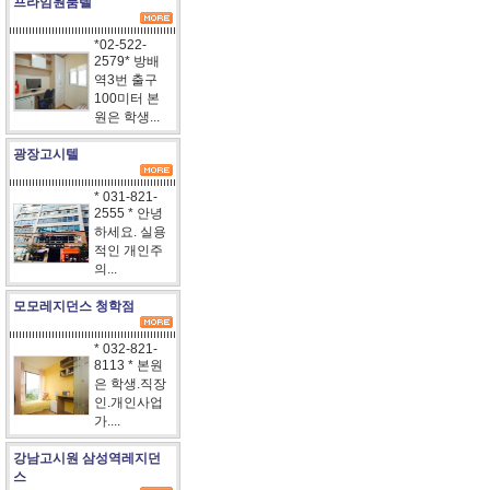
프라임원룸텔
*02-522-
2579* 방배
역3번 출구
100미터 본
원은 학생...
광장고시텔
* 031-821-
2555 * 안녕
하세요. 실용
적인 개인주
의...
모모레지던스 청학점
* 032-821-
8113 * 본원
은 학생.직장
인.개인사업
가....
강남고시원 삼성역레지던
스