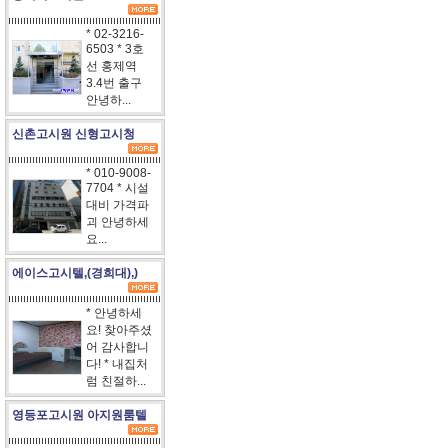
* 02-3216-
6503 * 3호
선 홍제역
3.4번 출구
안녕하...
신촌고시원 신형고시청
* 010-9008-
7704 * 시설
대비 가격파
괴 안녕하세
요...
에이스고시텔,(경희대),)
* 안녕하세
요! 찾아주셨
어 감사합니
다! * 내집처
럼 친절하...
영등포고시원 아지원룸텔