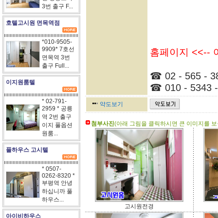
3번 출구 F...
호텔고시원 면목역점
*010-9505-
9909* 7호선
홈페이지 <<--
면목역 3번
출구 Full...
☎ 02 - 565 - 3
이지원룸텔
☎ 010 - 5343 -
* 02-791-
약도보기
2959 * 공릉
역 2번 출구
첨부사진
(아래 그림을 클릭하시면 큰 이미지를 보실
이지 풀옵션
원룸...
풀하우스 고시텔
* 0507-
0262-8320 *
부평역 안녕
하십니까 풀
하우스...
고시원전경
아이비하우스