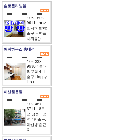
솔로몬리빙텔
* 051-808-
9911 * ★서
면지하철8번
출구, ((벽돌.
샤워룸)) ...
해피하우스 홍대점
* 02-333-
9930 * 홍대
입구역 4번
출구 Happy
Hou...
아산원룸텔
* 02-487-
3711 * 8호
선 강동구청
역 4번출구,
아산병원 근
처...