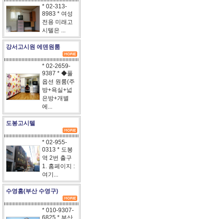
* 02-313-
8983 * 여성
전용 미래고
시텔은 ...
강서고시원 에덴원룸
* 02-2659-
9387 * ◆풀
옵션 원룸(주
방+욕실+넓
은방+개별
에...
도봉고시텔
* 02-955-
0313 * 도봉
역 2번 출구
1. 홈페이지 :
여기...
수영홈(부산 수영구)
* 010-9307-
6825 * 부산