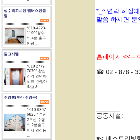
서...
*_^ 연락 하실
성수역고시원 멤버스원룸
텔
말씀 하시면 문
*010-4223-
1190*성수
역 4번 출구
안녕...
필고시텔
홈페이지 <<--
*010 2779
☎ 02 - 878 - 3
7070* 왕십
리역 안녕하
세요. 한양대
학교 &...
수영홈(부산 수영구)
_______
* 010-9307-
6825 * 부산
공동시설:
2호선 수영
역 2번출구
에서 연산동
...
♥< 베스트리빙