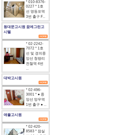
* 010-8376-
0227 * 1호
선 영등포역
3번 출구 F...
동대문고시원 꿈에그린고
시텔
* 02-2242-
7072 * 1호
선 및 경의중
앙선 청량리
전철역 4번
...
대박고시원
* 02-496-
3001 * ● 중
앙선 망우역
1번 출구 ● ...
애플고시원
* 02-420-
8583 * 잠실