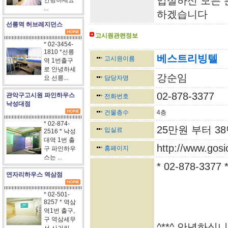
입실하신 모든 
안녕하세요
...
하겠습니다
선릉역 허브레지던스
고시원관련정보
* 02-3454-
<-----------------------------------------------------------------
1810 *선릉
베스트리빙텔
고시원이름
역 1번출구
로 안녕하세
강순임
요 선릉...
담당자명
02-878-3377
관악구고시원 파인하우스
전화번호
낙성대점
건물층수
4층
* 02-874-
25만원 부터 3
입실료
2516 * 낙성
대역 1번 출
http://www.gosi
홈페이지
구 파인하우
스는 ...
* 02-878-33
연자리하우스 역삼점
* 02-501-
8257 * 역삼
역1번 출구,
구 역삼세무
^**^ 안녕하십니까