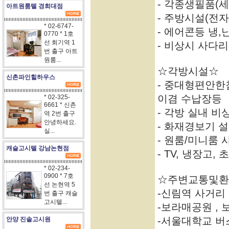
- 각종생필품(세
아트원룸텔 경희대점
- 주방시설(전자
* 02-6747-
- 에어콘등 냉,
0770 * 1호
선 회기역 1
- 비상시 사다
번 출구 아트
원룸...
☆각방시설☆
신촌파인힐하우스
- 중대형편안한침
이겸 수납장등
* 02-325-
6661 * 신촌
- 각방 실내 
역 2번 출구
안녕하세요.
- 화재경보기 
실...
- 원룸/미니룸
캐슬고시텔 강남논현점
- TV, 냉장고
* 02-234-
0900 * 7호
☆주변교통및환
선 논현역 5
-신림역 사거리
번 출구 캐슬
고시텔...
-보라매공원 ,
-서울대학교 버스
안양 진솔고시원