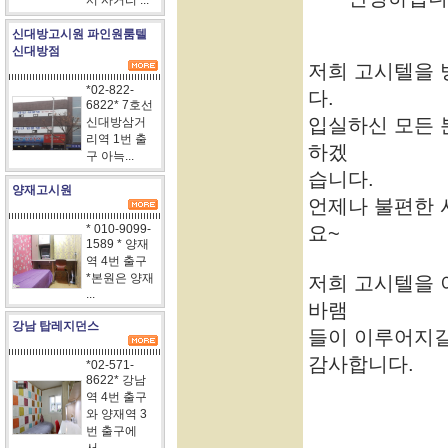
서 사거리 ...
신대방고시원 파인원룸텔
신대방점
저희 고시텔을
*02-822-
다.
6822* 7호선
입실하신 모든 
신대방삼거
리역 1번 출
하겠
구 아늑...
습니다.
양재고시원
언제나 불편한 
* 010-9099-
요~
1589 * 양재
역 4번 출구
*본원은 양재
저희 고시텔을 
...
바램
강남 탑레지던스
들이 이루어지길
감사합니다.
*02-571-
8622* 강남
역 4번 출구
와 양재역 3
번 출구에