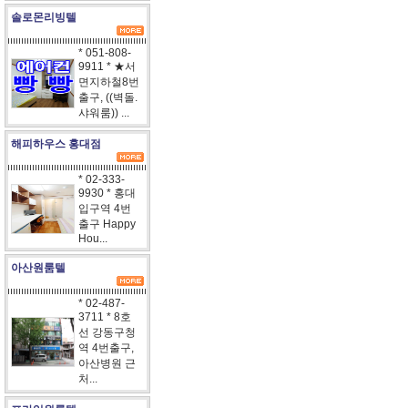
솔로몬리빙텔
* 051-808-
9911 * ★서
면지하철8번
출구, ((벽돌.
샤워룸)) ...
해피하우스 홍대점
* 02-333-
9930 * 홍대
입구역 4번
출구 Happy
Hou...
아산원룸텔
* 02-487-
3711 * 8호
선 강동구청
역 4번출구,
아산병원 근
처...