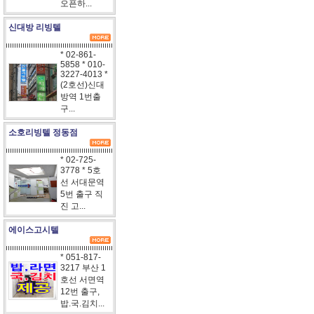
오픈하...
신대방 리빙텔
* 02-861-
5858 * 010-
3227-4013 *
(2호선)신대
방역 1번출
구...
소호리빙텔 정동점
* 02-725-
3778 * 5호
선 서대문역
5번 출구 직
진 고...
에이스고시텔
* 051-817-
3217 부산 1
호선 서면역
12번 출구,
밥.국.김치...