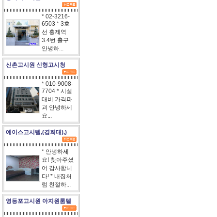
* 02-3216-
6503 * 3호
선 홍제역
3.4번 출구
안녕하...
신촌고시원 신형고시청
* 010-9008-
7704 * 시설
대비 가격파
괴 안녕하세
요...
에이스고시텔,(경희대),)
* 안녕하세
요! 찾아주셨
어 감사합니
다! * 내집처
럼 친절하...
영등포고시원 아지원룸텔