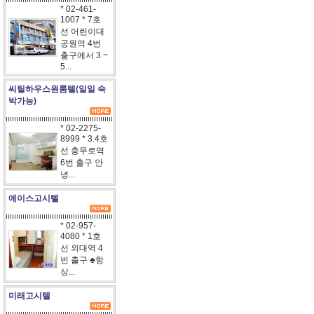
* 02-461-
1007 * 7호
선 어린이대
공원역 4번
출구에서 3 ~
5...
씨틸하우스원룸텔(일일 숙
박가능)
* 02-2275-
8999 * 3.4호
선 충무로역
6번 출구 안
녕...
에이스고시텔
* 02-957-
4080 * 1호
선 외대역 4
번 출구 ♣항
상...
미래고시텔