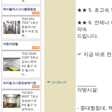
로...
★★ 5. 초고속
에이플러스고시텔중동점
*032-653-
★★ 6. 언제
7552* 1호선
중동역 2번
약속
출구 바로 앞
드립니다.
원...
석촌리빙텔
☞ 지금 바로 전화
*010-3049-
2193* 9호선
송파나루역
4번 출구 직
진 올스타
마...
고시원소개
_______
씨티빌고시원장승배기점
각방시설:
*02-815-
9692* 7호선
장승배기역
4번 출구 안
- 중대형침대, 책
녕하세요...