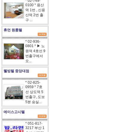
* 02-749-
0100 * 용산
역 1번 , 신용
산역 2번 출
구 ...
휴먼 원룸텔
* 02-936-
0801 * ▶ 노
원역 4호선 9
번출구에서
오...
웰빙텔 중앙대점
* 02-825-
0959 * 7호
선 상도역 5
번출구, 도보
5분 숭실...
에이스고시텔
* 051-817-
3217 부산 1