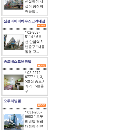
신설하여 시
설이 굉장히
깨끗합...
신설아이비하우스고려대점
* 02-953-
5114 * 6호
선 안암역 3
번출구 *사통
팔달 교...
종로베스트원룸텔
* 02-2272-
6777 * 1, 3,
5호선 종로3
가역 15번출
구 ...
오투리빙텔
* 031-205-
6683 * 오투
리빙텔 경희
대점이 신규