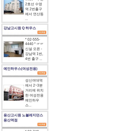
2호선 수영
역 2번출구
에서 연산동
...
강남고시원 Q 하우스
* 02-555-
4440 * ☞☞
신설 오픈 -
강남역 1번,
4번 출구 ...
예인하우스(여성전용)
성신여대역
에서 2~3분
거리에 위치
한 여성전용
예인하우
스...
용산고시원 노블레지던스
용산역점