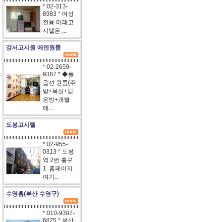
* 02-313-
8983 * 여성
전용 미래고
시텔은 ...
강서고시원 에덴원룸
* 02-2659-
9387 * ◆풀
옵션 원룸(주
방+욕실+넓
은방+개별
에...
도봉고시텔
* 02-955-
0313 * 도봉
역 2번 출구
1. 홈페이지 :
여기...
수영홈(부산 수영구)
* 010-9307-
6825 * 부산