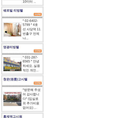
10미터 ...
쉐르빌 리빙텔
* 02-6402-
5799 * 4호
선 사당역 11
번출구 언제
나...
영광리빙텔
* 031-287-
6565 * 안녕
하세요. 실용
적인 개인...
청운(원룸)고시텔
*방문해 주셨
어 감사합니
다* (입실료
외 추가비용
없어요) ...
홍제역고시원