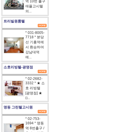
역 10번 출구
애플고시텔
의...
트리빌원룸텔
* 031-8005-
7718 * 분당
선 기흥역에
서 환승하여
강남대역
에...
소호리빙텔-광명점
* 02-2682-
3332 * ★ 소
호 리빙텔
[광명점] ★
□...
명동 그린텔고시원
* 02-753-
1694 * 명동
역 8번출구 /