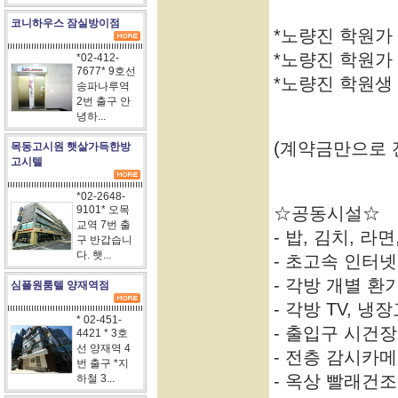
코니하우스 잠실방이점
*노량진 학원가
*노량진 학원가 
*02-412-
7677* 9호선
*노량진 학원생
송파나루역
2번 출구 안
녕하...
(계약금만으로 전화
목동고시원 햇살가득한방
고시텔
*02-2648-
9101* 오목
☆공동시설☆
교역 7번 출
- 밥, 김치, 라
구 반갑습니
다. 햇...
- 초고속 인터넷
- 각방 개별 
심플원룸텔 양재역점
- 각방 TV, 
* 02-451-
- 출입구 시건
4421 * 3호
선 양재역 4
- 전층 감시카
번 출구 *지
- 옥상 빨래건조
하철 3...