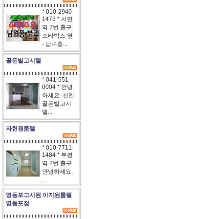
* 010-2940-
1473 * 서면
역 7번 출구
스타벅스 옆
- 남녀층...
골든빌고시텔
* 041-551-
0004 * 안녕
하세요. 천안
골든빌고시
텔...
자헌원룸텔
* 010-7711-
1484 * 부평
역 2번 출구
안녕하세요.
...
영등포고시원 아지원룸텔
영등포점