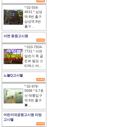
* 02-554-
4631 * 삼성
역 8번 출구
삼성역 8번
출구...
서면 동원고시원
* 010-7934-
7731 * 서면
일번가 쪽 골
든뷰 빌딩 스
타벅스 바...
노블Q고시텔
* 02-978-
5008 * 6.7호
선 태릉입구
역 6번 출구
▣ ...
어린이대공원고시원 리빙
고시텔