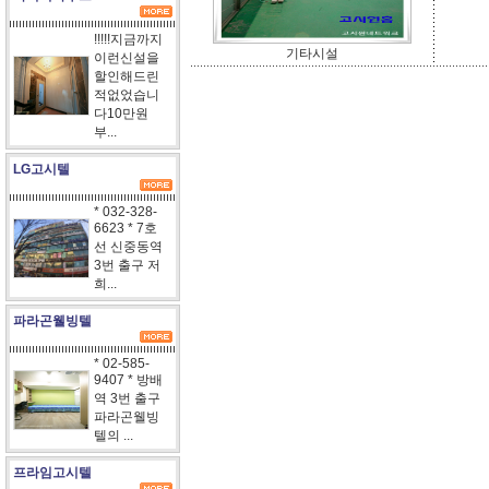
!!!!!지금까지
기타시설
이런신설을
할인해드린
적없었습니
다10만원
부...
LG고시텔
* 032-328-
6623 * 7호
선 신중동역
3번 출구 저
희...
파라곤웰빙텔
* 02-585-
9407 * 방배
역 3번 출구
파라곤웰빙
텔의 ...
프라임고시텔