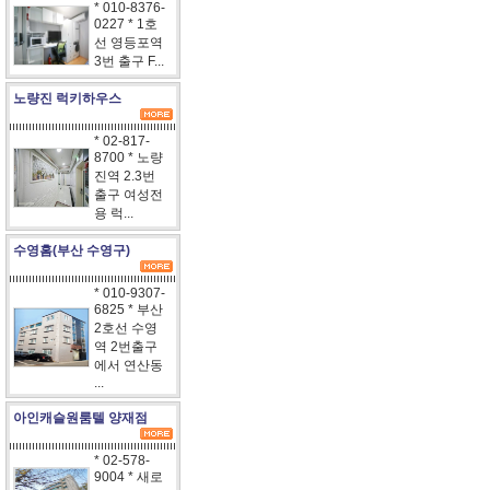
* 010-8376-
0227 * 1호
선 영등포역
3번 출구 F...
노량진 럭키하우스
* 02-817-
8700 * 노량
진역 2.3번
출구 여성전
용 럭...
수영홈(부산 수영구)
* 010-9307-
6825 * 부산
2호선 수영
역 2번출구
에서 연산동
...
아인캐슬원룸텔 양재점
* 02-578-
9004 * 새로