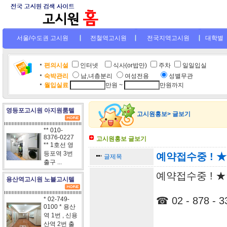
서울/수도권 고시원
전철역고시원
전국지역고시원
대학별
편의시설
인터넷
.
식사(or밥만)
주차
일일입실
숙박관리
남,녀층분리
여성전용
....
성별무관
월입실료
만원 ~
만원까지
영등포고시원 아지원룸텔
고시원홍보> 글보기
** 010-
8376-0227
고시원홍보 글보기
** 1호선 영
등포역 3번
예약접수중 ! 
글제목
출구 ...
예약접수중 ! 
용산역고시원 노블고시텔
☎ 02 - 878 - 3
* 02-749-
0100 * 용산
역 1번 , 신용
산역 2번 출