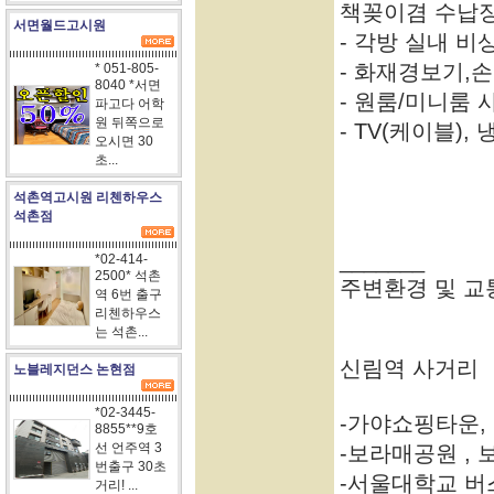
책꽂이겸 수납
서면월드고시원
- 각방 실내 
- 화재경보기,
* 051-805-
8040 *서면
- 원룸/미니룸
파고다 어학
원 뒤쪽으로
- TV(케이블)
오시면 30
초...
석촌역고시원 리첸하우스
석촌점
_______
*02-414-
2500* 석촌
주변환경 및 교
역 6번 출구
리첸하우스
는 석촌...
신림역 사거리
노블레지던스 논현점
*02-3445-
-가야쇼핑타운,
8855**9호
선 언주역 3
-보라매공원 ,
번출구 30초
-서울대학교 버스
거리! ...