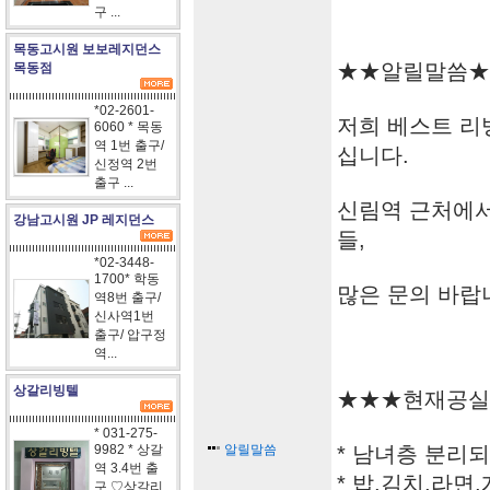
구 ...
목동고시원 보보레지던스
★★알릴말씀★
목동점
*02-2601-
저희 베스트 리
6060 * 목동
역 1번 출구/
십니다.
신정역 2번
출구 ...
신림역 근처에서
강남고시원 JP 레지던스
들,
*02-3448-
1700* 학동
많은 문의 바랍니다!
역8번 출구/
신사역1번
출구/ 압구정
역...
상갈리빙텔
★★★현재공실
* 031-275-
9982 * 상갈
알릴말씀
* 남녀층 분리되
역 3.4번 출
* 밥,김치,라면
구 ♡상갈리