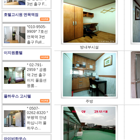
3번 출구 F...
호텔고시원 면목역점
*010-9505-
9909* 7호선
면목역 3번
출구 Full...
방내부시설
이지원룸텔
* 02-791-
2959 * 공릉
역 2번 출구
이지 풀옵션
원룸...
풀하우스 고시텔
주방
* 0507-
0262-8320 *
부평역 안녕
하십니까 풀
하우스...
아이비하우스