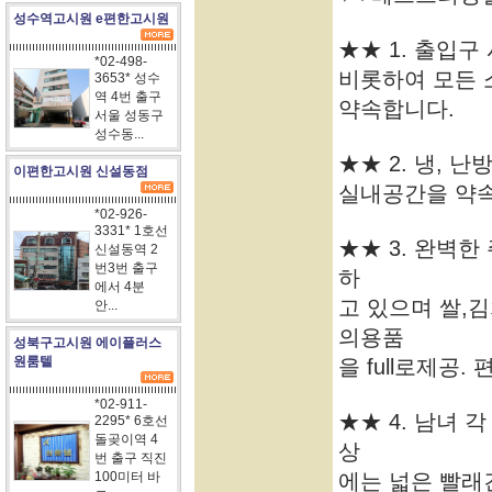
성수역고시원 e편한고시원
★★ 1. 출입구
*02-498-
비롯하여 모든 
3653* 성수
역 4번 출구
약속합니다.
서울 성동구
성수동...
★★ 2. 냉,
이편한고시원 신설동점
실내공간을 약
*02-926-
3331* 1호선
★★ 3. 완벽
신설동역 2
번3번 출구
하
에서 4분
고 있으며 쌀,
안...
의용품
성북구고시원 에이플러스
원룸텔
을 full로제공
*02-911-
★★ 4. 남녀 
2295* 6호선
돌곶이역 4
상
번 출구 직진
100미터 바
에는 넓은 빨래