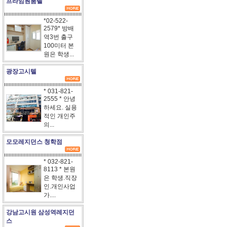
프라임원룸텔
*02-522-
2579* 방배
역3번 출구
100미터 본
원은 학생...
광장고시텔
* 031-821-
2555 * 안녕
하세요. 실용
적인 개인주
의...
모모레지던스 청학점
* 032-821-
8113 * 본원
은 학생.직장
인.개인사업
가....
강남고시원 삼성역레지던
스