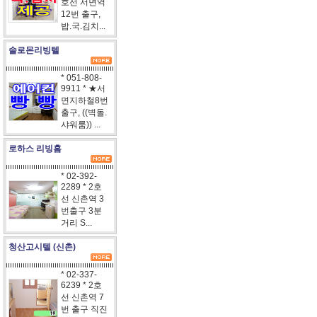
호선 서면역
12번 출구,
밥.국.김치...
솔로몬리빙텔
* 051-808-
9911 * ★서
면지하철8번
출구, ((벽돌.
샤워룸)) ...
로하스 리빙홈
* 02-392-
2289 * 2호
선 신촌역 3
번출구 3분
거리 S...
청산고시텔 (신촌)
* 02-337-
6239 * 2호
선 신촌역 7
번 출구 직진