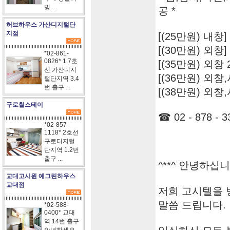
빙...
공 *
허브하우스 가산디지털단
지점
[(25만원) 내창]
[(30만원) 외창]
*02-861-
0826* 1.7호
[(35만원) 외창
선 가산디지
[(36만원) 외창
털단지역 3.4
번 출구 ...
[(38만원) 외창
구로힐스테이
☎ 02 - 878 - 3
*02-857-
1118* 2호선
구로디지털
단지역 1.2번
출구 ...
^**^ 안녕하십니까
교대고시원 예그린하우스
교대점
저희 고시텔을
말씀 드립니다.
*02-588-
0400* 교대
역 14번 출구