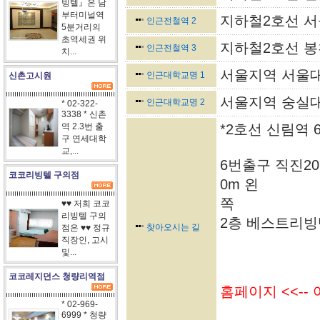
빙텔』은 남
부터미널역
지하철2호선 서
인근전철역 2
5분거리의
초역세권 위
지하철2호선 봉
인근전철역 3
치...
서울지역 서울대
인근대학교명 1
신촌고시원
서울지역 숭실대
인근대학교명 2
* 02-322-
3338 * 신촌
역 2.3번 출
*2호선 신림역 
구 연세대학
교,...
6번출구 직진2
코코리빙텔 구의점
0m 왼
쪽
♥♥ 저희 코코
리빙텔 구의
2층 베스트리빙
찾아오시는 길
점은 ♥♥ 정규
직장인, 고시
및...
코코레지던스 청량리역점
홈페이지 <<--
* 02-969-
6999 * 청량