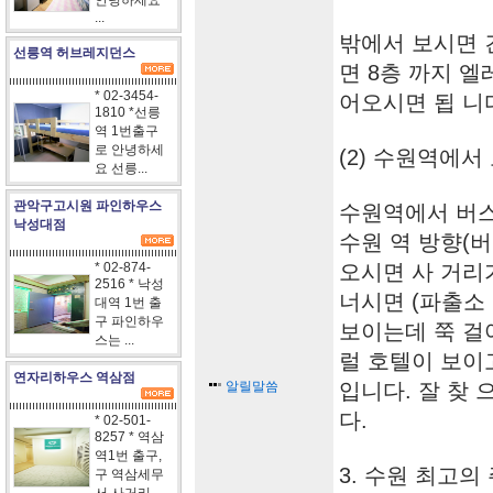
안녕하세요
...
밖에서 보시면 
선릉역 허브레지던스
면 8층 까지 
* 02-3454-
어오시면 됩 니
1810 *선릉
역 1번출구
로 안녕하세
(2) 수원역에서
요 선릉...
관악구고시원 파인하우스
수원역에서 버
낙성대점
수원 역 방향(버
* 02-874-
오시면 사 거리가
2516 * 낙성
너시면 (파출소 
대역 1번 출
구 파인하우
보이는데 쭉 걸
스는 ...
럴 호텔이 보이
연자리하우스 역삼점
알릴말씀
입니다. 잘 찾 으
다.
* 02-501-
8257 * 역삼
역1번 출구,
3. 수원 최고의
구 역삼세무