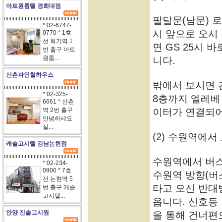
아트원룸텔 경희대점
팔달문(남문) 로
* 02-6747-
시 앞으로 오시
0770 * 1호
선 회기역 1
면 GS 25시 
번 출구 아트
원룸...
니다.
신촌파인힐하우스
밖에서 보시면 
* 02-325-
8층까지 엘레베
6661 * 신촌
역 2번 출구
이터가 연결되어
안녕하세요.
실...
(2) 수원역에서
캐슬고시텔 강남논현점
수원역에서 버
* 02-234-
0900 * 7호
수원역 방향(버
선 논현역 5
타고 오신 반대
번 출구 캐슬
고시텔...
옵니다. 신호등
안양 진솔고시원
을 통해 건너편