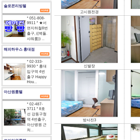
솔로몬리빙텔
고시원전경
* 051-808-
9911 * ★서
면지하철8번
출구, ((벽돌.
샤워룸)) ...
해피하우스 홍대점
* 02-333-
신발장
9930 * 홍대
입구역 4번
출구 Happy
Hou...
아산원룸텔
* 02-487-
3711 * 8호
선 강동구청
역 4번출구,
방사진3
아산병원 근
처...