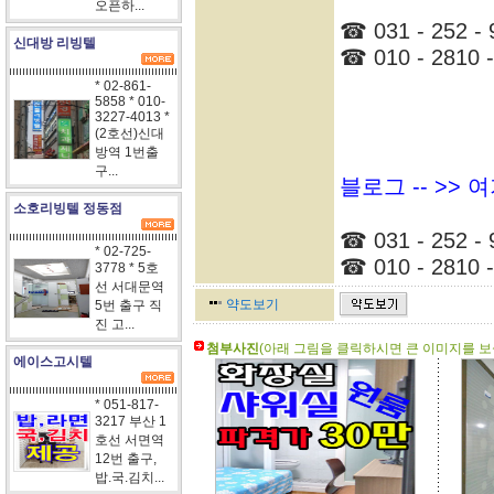
오픈하...
☎ 031 - 252 - 
신대방 리빙텔
☎ 010 - 2810 -
* 02-861-
5858 * 010-
3227-4013 *
(2호선)신대
방역 1번출
구...
블로그 -- >>
소호리빙텔 정동점
☎ 031 - 252 - 
* 02-725-
☎ 010 - 2810 -
3778 * 5호
선 서대문역
약도보기
5번 출구 직
진 고...
첨부사진
(아래 그림을 클릭하시면 큰 이미지를 보실
에이스고시텔
* 051-817-
3217 부산 1
호선 서면역
12번 출구,
밥.국.김치...