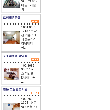
역 10번 출구
애플고시텔
의...
트리빌원룸텔
* 031-8005-
7718 * 분당
선 기흥역에
서 환승하여
강남대역
에...
소호리빙텔-광명점
* 02-2682-
3332 * ★ 소
호 리빙텔
[광명점] ★
□...
명동 그린텔고시원
* 02-753-
1694 * 명동
역 8번출구 /