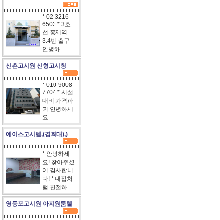
* 02-3216-
6503 * 3호
선 홍제역
3.4번 출구
안녕하...
신촌고시원 신형고시청
* 010-9008-
7704 * 시설
대비 가격파
괴 안녕하세
요...
에이스고시텔,(경희대),)
* 안녕하세
요! 찾아주셨
어 감사합니
다! * 내집처
럼 친절하...
영등포고시원 아지원룸텔