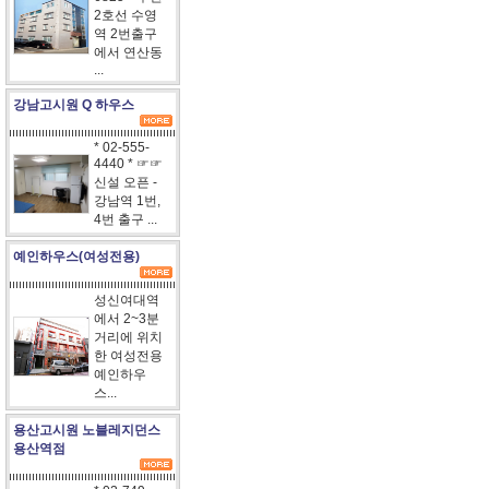
2호선 수영
역 2번출구
에서 연산동
...
강남고시원 Q 하우스
* 02-555-
4440 * ☞☞
신설 오픈 -
강남역 1번,
4번 출구 ...
예인하우스(여성전용)
성신여대역
에서 2~3분
거리에 위치
한 여성전용
예인하우
스...
용산고시원 노블레지던스
용산역점