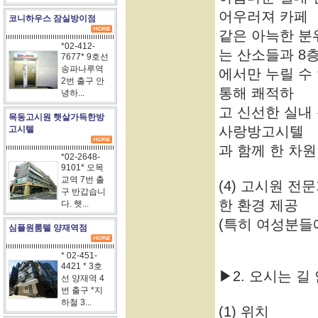
어우러져 카페
코니하우스 잠실방이점
같은 아늑한 분
*02-412-
는 산소들과 8
7677* 9호선
송파나루역
에서만 누릴 수
2번 출구 안
통해 쾌적하
녕하...
고 신선한 실내
목동고시원 햇살가득한방
사랑방고시텔
고시텔
과 함께 한 차
*02-2648-
9101* 오목
교역 7번 출
(4) 고시원 
구 반갑습니
한 환경 제공
다. 햇...
(특히 여성분들에
심플원룸텔 양재역점
* 02-451-
4421 * 3호
▶2. 오시는 길
선 양재역 4
번 출구 *지
하철 3...
(1) 위치