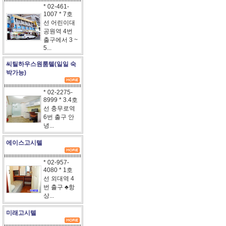
* 02-461-
1007 * 7호
선 어린이대
공원역 4번
출구에서 3 ~
5...
씨틸하우스원룸텔(일일 숙
박가능)
* 02-2275-
8999 * 3.4호
선 충무로역
6번 출구 안
녕...
에이스고시텔
* 02-957-
4080 * 1호
선 외대역 4
번 출구 ♣항
상...
미래고시텔