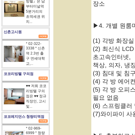
빙텔』은 남
장소
부터미널역
5분거리의
초역세권 위
치...
▶4. 개별 원
신촌고시원
(1) 각방 화장
* 02-322-
(2) 최신식 LC
3338 * 신촌
역 2.3번 출
초고속인터넷,
구 연세대학
교,...
책상, 의자, 냉
(3) 침대 및 
코코리빙텔 구의점
(4) 각 방 에
♥♥ 저희 코코
(5) 각 방 오
리빙텔 구의
점은 ♥♥ 정규
필요 없음
직장인, 고시
(6) 스프링클
및...
(7)와이파이 사
코코레지던스 청량리역점
* 02-969-
6999 * 청량