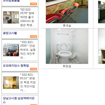
프라임원룸텔
*02-522-
2579* 방배
역3번 출구
100미터 본
원은 학생...
휴게실
광장고시텔
* 031-821-
2555 * 안녕
하세요. 실용
적인 개인주
의...
모모레지던스 청학점
화장실
* 032-821-
8113 * 본원
은 학생.직장
인.개인사업
가....
강남고시원 삼성역레지던
스