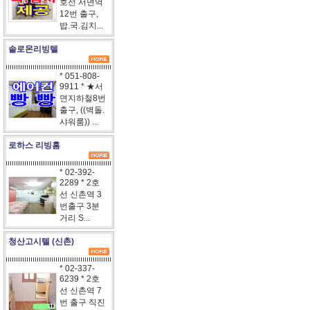
호선 서면역
12번 출구,
밥.국.김치...
솔로몬리빙텔
* 051-808-
9911 * ★서
면지하철8번
출구, ((벽돌.
샤워룸)) ...
로하스 리빙홈
* 02-392-
2289 * 2호
선 신촌역 3
번출구 3분
거리 S...
청산고시텔 (신촌)
* 02-337-
6239 * 2호
선 신촌역 7
번 출구 직진