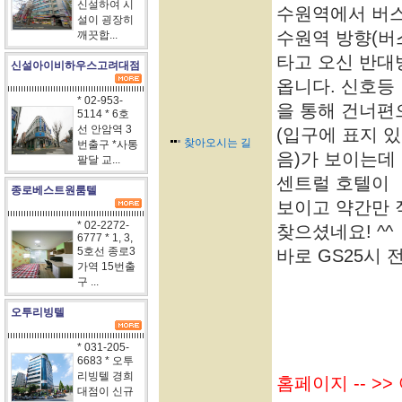
신설하여 시
수원역에서 버
설이 굉장히
수원역 방향(버
깨끗합...
타고 오신 반대
신설아이비하우스고려대점
옵니다. 신호등
* 02-953-
을 통해 건너편
5114 * 6호
선 안암역 3
(입구에 표지 있
찾아오시는 길
번출구 *사통
음)가 보이는데
팔달 교...
센트럴 호텔이
종로베스트원룸텔
보이고 약간만 
* 02-2272-
찾으셨네요! ^^
6777 * 1, 3,
5호선 종로3
바로 GS25시 
가역 15번출
구 ...
오투리빙텔
* 031-205-
6683 * 오투
리빙텔 경희
홈페이지 -- >
대점이 신규