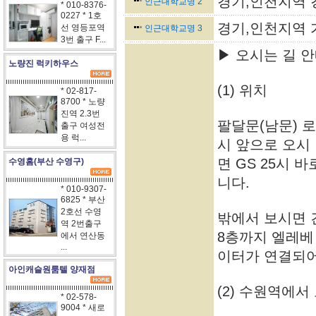
경기,인천지역 
인근대학교명 2
* 010-8376-
0227 * 1호
경기,인천지역 
선 영등포역
인근대학교명 3
3번 출구 F...
▶ 오시는 길 
노량진 럭키하우스
(1) 위치
* 02-817-
8700 * 노량
진역 2.3번
팔달문(남문) 로
출구 여성전
용 럭...
시 앞으로 오시
면 GS 25시 
수영홈(부산 수영구)
니다.
* 010-9307-
6825 * 부산
2호선 수영
밖에서 보시면 
역 2번출구
8층까지 엘레베
에서 연산동
...
이터가 연결되어
아인캐슬원룸텔 양재점
(2) 수원역에서
* 02-578-
9004 * 새로