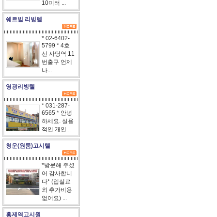
10미터 ...
쉐르빌 리빙텔
* 02-6402-
5799 * 4호
선 사당역 11
번출구 언제
나...
영광리빙텔
* 031-287-
6565 * 안녕
하세요. 실용
적인 개인...
청운(원룸)고시텔
*방문해 주셨
어 감사합니
다* (입실료
외 추가비용
없어요) ...
홍제역고시원