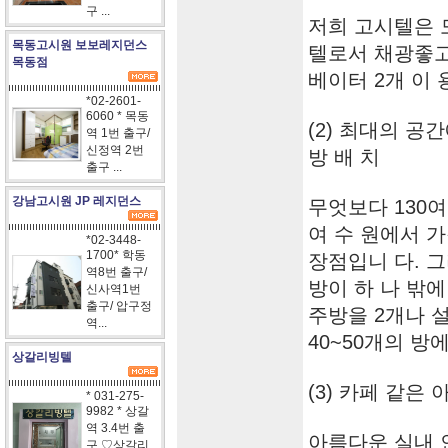
구 ...
저희 고시텔은 
목동고시원 보보레지던스
텔로서 채광좋고
목동점
베이터 2개 이 
*02-2601-
6060 * 목동
(2) 최대의 공
역 1번 출구/
신정역 2번
방 배 치
출구 ...
강남고시원 JP 레지던스
무엇보다 130
여 수 원에서 가
*02-3448-
1700* 학동
장점입니 다. 
역8번 출구/
방이 하 나 밖에
신사역1번
출구/ 압구정
주방을 2개나 설
역...
40~50개의 방
상갈리빙텔
(3) 카페 같은
* 031-275-
9982 * 상갈
역 3.4번 출
아름다운 실내
구 ♡상갈리