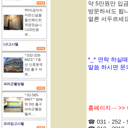
약 5만원만 입
방문하셔도 됩니
!!!!!지금까지
이런신설을
얼른 서두르세요.
할인해드린
적없었습니
다10만원
부...
LG고시텔
* 032-328-
*_^ 연락 하실
6623 * 7호
선 신중동역
말씀 하시면 문
3번 출구 저
희...
파라곤웰빙텔
* 02-585-
9407 * 방배
역 3번 출구
홈페이지 -- >
파라곤웰빙
텔의 ...
☎ 031 - 252 - 
프라임고시텔