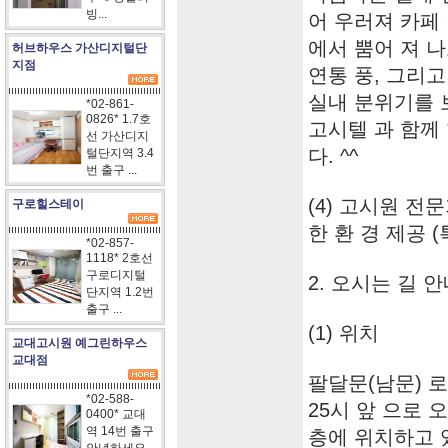
빙...
어 우러져 카페
에서 뿜어 져 나
허브하우스 가산디지털단
지점
연통 풍, 그리
실내 분위기를 
*02-861-
0826* 1.7호
고시텔 과 함께
선 가산디지
다. ^^
털단지역 3.4
번 출구 ...
(4) 고시원 전
구로힐스테이
한 환 경 제공 
*02-857-
1118* 2호선
구로디지털
2. 오시는 길 
단지역 1.2번
출구 ...
(1) 위치
교대고시원 예그린하우스
교대점
팔달문(남문) 
*02-588-
25시 앞 으로 오
0400* 교대
역 14번 출구
층에 위치하고 