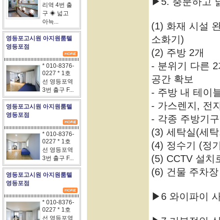
▶5. 충분하고
리역 4번 출
구 ◈ 넓고
아늑...
(1) 화재 시설
소화기)
영등포고시원 아지원룸텔
영등포점
(2) 주방 2개
- 분위기 다른
* 010-8376-
0227 * 1호
공간 확보
선 영등포역
3번 출구 F...
- 주방 내 테이
- 가스렌지, 전
영등포고시원 아지원룸텔
영등포점
- 각종 주방기구
(3) 세탁실(세탁
* 010-8376-
0227 * 1호
(4) 정수기 (
선 영등포역
(5) CCTV 설
3번 출구 F...
(6) 건물 주차
영등포고시원 아지원룸텔
영등포점
▶6 와이파이 
* 010-8376-
0227 * 1호
선 영등포역