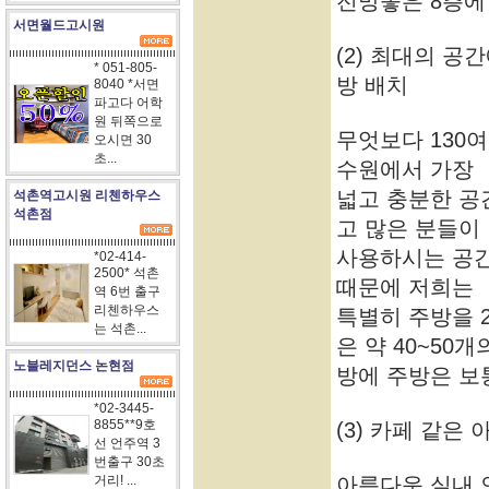
전망좋은 8층에
서면월드고시원
(2) 최대의 공
* 051-805-
방 배치
8040 *서면
파고다 어학
원 뒤쪽으로
무엇보다 130
오시면 30
초...
수원에서 가장
넓고 충분한 공
석촌역고시원 리첸하우스
석촌점
고 많은 분들이
사용하시는 공간
*02-414-
2500* 석촌
때문에 저희는
역 6번 출구
리첸하우스
특별히 주방을 
는 석촌...
은 약 40~50개
노블레지던스 논현점
방에 주방은 보통
*02-3445-
8855**9호
(3) 카페 같은
선 언주역 3
번출구 30초
거리! ...
아름다운 실내