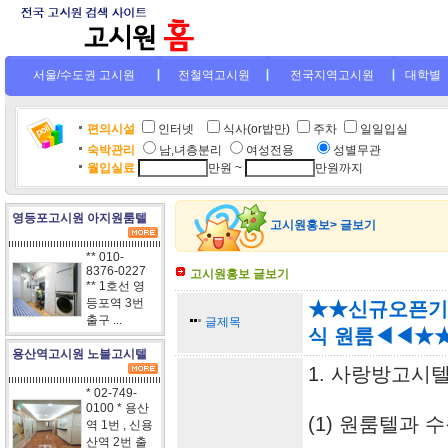
서울/수도권 고시원
전철역고시원
전국지역고시원
대학별
편의시설
인터넷
.
식사(or밥만)
주차
일일입실
숙박관리
남,녀층분리
여성전용
....
성별무관
월입실료
만원 ~
만원까지
영등포고시원 아지원룸텔
고시원홍보> 글보기
** 010-
8376-0227
고시원홍보 글보기
** 1호선 영
등포역 3번
★★신규오픈기념
출구 ...
글제목
식 원룸◀◀★
용산역고시원 노블고시텔
1. 사랑방고시
* 02-749-
0100 * 용산
(1) 원룸텔과 
역 1번 , 신용
산역 2번 출