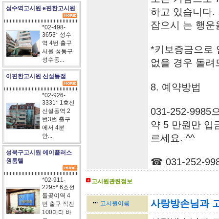
성수역고시원 e편한고시원
하고 있습니다.
잡으시 는 행운
*02-498-
3653* 성수
역 4번 출구
*키보증금으로 
서울 성동구
성수동...
없을 경우 돌려
이편한고시원 신설동점
8. 예약방법
*02-926-
3331* 1호선
031-252-9
신설동역 2
번3번 출구
약 5 만원만 
에서 4분
안...
르세요. ^^
성북구고시원 에이플러스
☎ 031-252-99
원룸텔
*02-911-
고시원관련정보
2295* 6호선
<-----------------------------------------------------------------
돌곶이역 4
사랑방손님과 
고시원이름
번 출구 직진
100미터 바