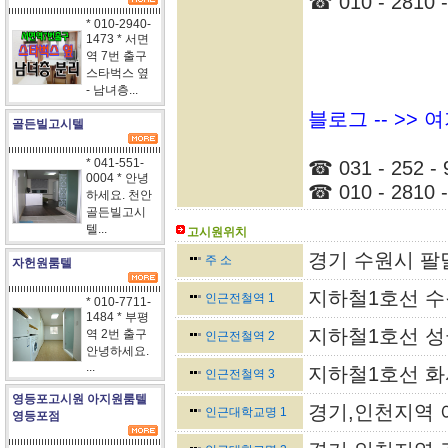
☎ 010 - 2810 -
* 010-2940-
1473 * 서면
역 7번 출구
스타벅스 옆
- 남녀층...
블로그 -- >>
골든빌고시텔
* 041-551-
☎ 031 - 252 - 
0004 * 안녕
☎ 010 - 2810 -
하세요. 천안
골든빌고시
텔...
고시원위치
경기 수원시 팔달
주 소
자헌원룸텔
지하철1호선 수
인근전철역 1
* 010-7711-
1484 * 부평
지하철1호선 성
역 2번 출구
인근전철역 2
안녕하세요.
...
지하철1호선 화
인근전철역 3
영등포고시원 아지원룸텔
경기,인천지역 
인근대학교명 1
영등포점