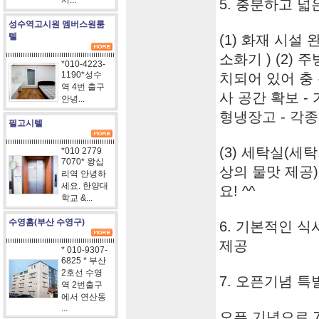
서...
5. 충분하고 
성수역고시원 멤버스원룸
텔
(1) 화재 시설
소화기 ) (2) 
*010-4223-
1190*성수
치되어 있어 충 
역 4번 출구
사 공간 확보 -
안녕...
형냉장고 - 각
필고시텔
(3) 세탁실(세
*010 2779
7070* 왕십
상의 물맛 제공) 
리역 안녕하
세요. 한양대
요! ^^
학교 &...
수영홈(부산 수영구)
6. 기본적인 식사
제공
* 010-9307-
6825 * 부산
2호선 수영
7. 오픈기념 
역 2번출구
에서 연산동
...
오픈 기념으로 