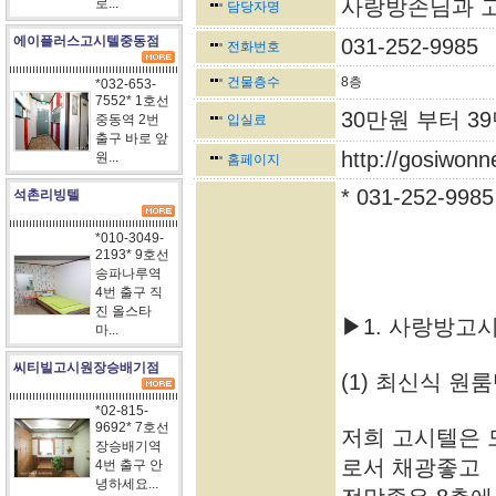
사랑방손님과 
로...
담당자명
에이플러스고시텔중동점
031-252-9985
전화번호
건물층수
8층
*032-653-
7552* 1호선
30만원 부터 3
중동역 2번
입실료
출구 바로 앞
http://gosiwon
원...
홈페이지
* 031-252-9985
석촌리빙텔
*010-3049-
2193* 9호선
송파나루역
4번 출구 직
진 올스타
▶1. 사랑방고
마...
씨티빌고시원장승배기점
(1) 최신식 원
*02-815-
9692* 7호선
저희 고시텔은 
장승배기역
로서 채광좋고
4번 출구 안
녕하세요...