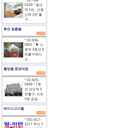
* 02-749-
0100 * 용산
역 1번 , 신용
산역 2번 출
구 ...
휴먼 원룸텔
* 02-936-
0801 * ▶ 노
원역 4호선 9
번출구에서
오...
웰빙텔 중앙대점
* 02-825-
0959 * 7호
선 상도역 5
번출구, 도보
5분 숭실...
에이스고시텔
* 051-817-
3217 부산 1