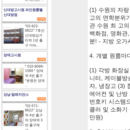
서 사거리 ...
(1) 수원의 자
신대방고시원 파인원룸텔
신대방점
고의 면학분위기 
관 수원 최 고의
*02-822-
6822* 7호선
백화점, 영화관,
신대방삼거
분! - 지방 오
리역 1번 출
구 아늑...
4. 개별 원룸
양재고시원
* 010-9099-
(1) 각방 화장실
1589 * 양재
역 4번 출구
니터, 케이블방송
*본원은 양재
자, 냉장고 (3)
...
에어컨 및 난방 
강남 탑레지던스
번호키 시스템으로
*02-571-
클러 및 소화기 
8622* 강남
역 4번 출구
만원)
와 양재역 3
번 출구에