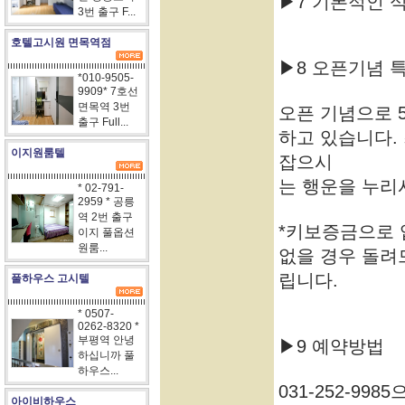
▶7 기본적인 식
3번 출구 F...
호텔고시원 면목역점
▶8 오픈기념 
*010-9505-
9909* 7호선
면목역 3번
오픈 기념으로 
출구 Full...
하고 있습니다.
이지원룸텔
잡으시
는 행운을 누리
* 02-791-
2959 * 공릉
역 2번 출구
*키보증금으로 
이지 풀옵션
원룸...
없을 경우 돌려
립니다.
풀하우스 고시텔
* 0507-
0262-8320 *
부평역 안녕
▶9 예약방법
하십니까 풀
하우스...
031-252-9
아이비하우스