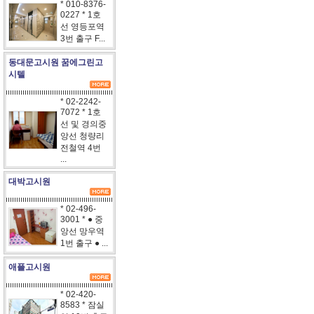
* 010-8376-
0227 * 1호
선 영등포역
3번 출구 F...
동대문고시원 꿈에그린고
시텔
* 02-2242-
7072 * 1호
선 및 경의중
앙선 청량리
전철역 4번
...
대박고시원
* 02-496-
3001 * ● 중
앙선 망우역
1번 출구 ● ...
애플고시원
* 02-420-
8583 * 잠실