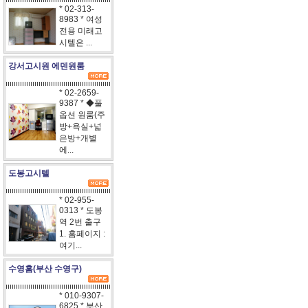
* 02-313-
8983 * 여성
전용 미래고
시텔은 ...
강서고시원 에덴원룸
* 02-2659-
9387 * ◆풀
옵션 원룸(주
방+욕실+넓
은방+개별
에...
도봉고시텔
* 02-955-
0313 * 도봉
역 2번 출구
1. 홈페이지 :
여기...
수영홈(부산 수영구)
* 010-9307-
6825 * 부산