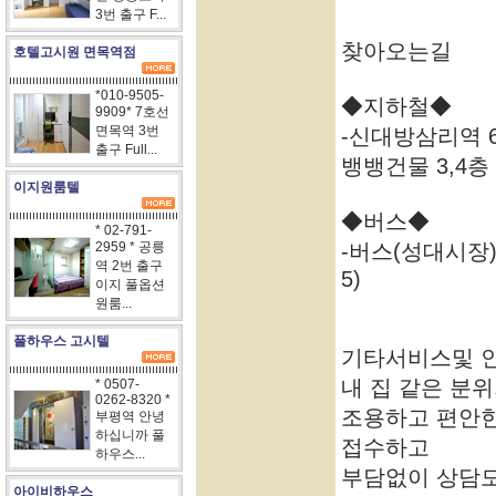
3번 출구 F...
찾아오는길
호텔고시원 면목역점
*010-9505-
◆지하철◆
9909* 7호선
면목역 3번
-신대방삼리역 6
출구 Full...
뱅뱅건물 3,4층
이지원룸텔
◆버스◆
* 02-791-
2959 * 공릉
-버스(성대시장) 정
역 2번 출구
5)
이지 풀옵션
원룸...
풀하우스 고시텔
기타서비스및 
내 집 같은 분
* 0507-
0262-8320 *
조용하고 편안한
부평역 안녕
하십니까 풀
접수하고
하우스...
부담없이 상담
아이비하우스