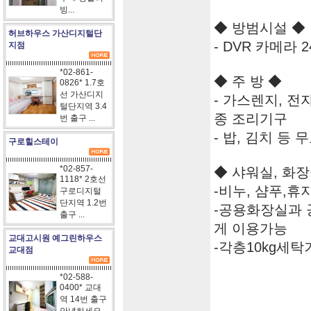
빙...
◆ 방범시설 ◆
허브하우스 가산디지털단
- DVR 카메라 2
지점
*02-861-
◆ 주 방 ◆
0826* 1.7호
선 가산디지
- 가스렌지, 전
털단지역 3.4
종 조리기구
번 출구 ...
- 밥, 김치 등
구로힐스테이
*02-857-
◆ 샤워실, 화장
1118* 2호선
-비누, 샴푸,휴
구로디지털
단지역 1.2번
-공용화장실과 
출구 ...
게 이용가능
교대고시원 예그린하우스
-각층10kg세탁
교대점
*02-588-
0400* 교대
역 14번 출구