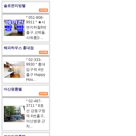
솔로몬리빙텔
* 051-808-
9911 * ★서
면지하철8번
출구, ((벽돌.
샤워룸)) ...
해피하우스 홍대점
* 02-333-
9930 * 홍대
입구역 4번
출구 Happy
Hou...
아산원룸텔
* 02-487-
3711 * 8호
선 강동구청
역 4번출구,
아산병원 근
처...