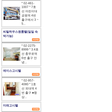
* 02-461-
1007 * 7호
선 어린이대
공원역 4번
출구에서 3 ~
5...
씨틸하우스원룸텔(일일 숙
박가능)
* 02-2275-
8999 * 3.4호
선 충무로역
6번 출구 안
녕...
에이스고시텔
* 02-957-
4080 * 1호
선 외대역 4
번 출구 ♣항
상...
미래고시텔