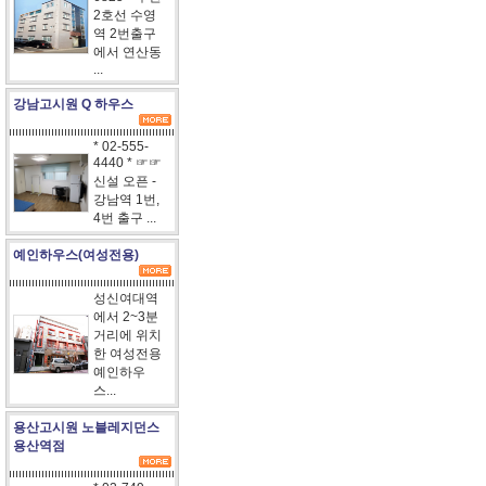
2호선 수영
역 2번출구
에서 연산동
...
강남고시원 Q 하우스
* 02-555-
4440 * ☞☞
신설 오픈 -
강남역 1번,
4번 출구 ...
예인하우스(여성전용)
성신여대역
에서 2~3분
거리에 위치
한 여성전용
예인하우
스...
용산고시원 노블레지던스
용산역점