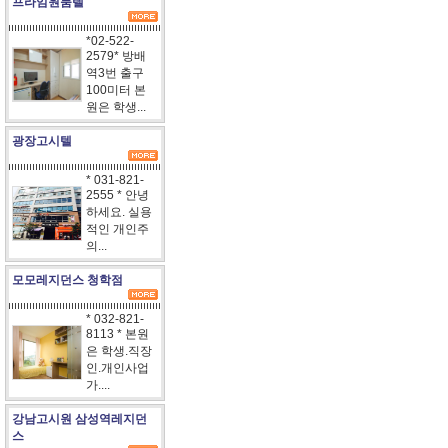
프라임원룸텔
*02-522-
2579* 방배
역3번 출구
100미터 본
원은 학생...
광장고시텔
* 031-821-
2555 * 안녕
하세요. 실용
적인 개인주
의...
모모레지던스 청학점
* 032-821-
8113 * 본원
은 학생.직장
인.개인사업
가....
강남고시원 삼성역레지던
스