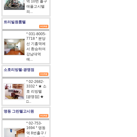
역 10번 출구
애플고시텔
의...
트리빌원룸텔
* 031-8005-
7718 * 분당
선 기흥역에
서 환승하여
강남대역
에...
소호리빙텔-광명점
* 02-2682-
3332 * ★ 소
호 리빙텔
[광명점] ★
□...
명동 그린텔고시원
* 02-753-
1694 * 명동
역 8번출구 /