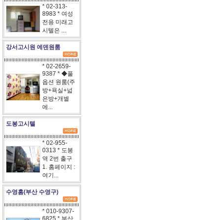
* 02-313-
8983 * 여성
전용 미래고
시텔은 ...
강서고시원 에덴원룸
* 02-2659-
9387 * ◆풀
옵션 원룸(주
방+욕실+넓
은방+개별
에...
도봉고시텔
* 02-955-
0313 * 도봉
역 2번 출구
1. 홈페이지 :
여기...
수영홈(부산 수영구)
* 010-9307-
6825 * 부산