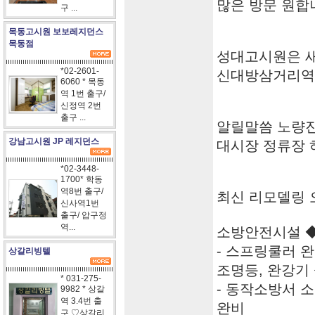
많은 방문 원합
구 ...
목동고시원 보보레지던스
목동점
성대고시원은 새
*02-2601-
신대방삼거리역
6060 * 목동
역 1번 출구/
신정역 2번
출구 ...
알릴말씀 노량진 학
강남고시원 JP 레지던스
대시장 정류장 
*02-3448-
1700* 학동
역8번 출구/
최신 리모델링 
신사역1번
출구/ 압구정
역...
소방안전시설 
- 스프링쿨러 완
상갈리빙텔
조명등, 완강기
* 031-275-
- 동작소방서 
9982 * 상갈
역 3.4번 출
완비
구 ♡상갈리