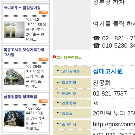
정류장 하차
코니하우스 잠실방이점
*02-412-
여기를 클릭 하
7677* 9호선
송파나루역
2번 출구 안
☎ 02 - 821 - 7
녕하...
☎ 010-5230-3
목동고시원 햇살가득한방
고시텔
고시원관련정보
<-----------------------------------------------------------------
*02-2648-
성대고시원
9101* 오목
고시원이름
교역 7번 출
구 반갑습니
전공희
담당자명
다. 햇...
02-821-7537
전화번호
심플원룸텔 양재역점
건물층수
3층
* 02-451-
20만원 부터 2
4421 * 3호
입실료
선 양재역 4
http://gosiwon
번 출구 *지
홈페이지
하철 3...