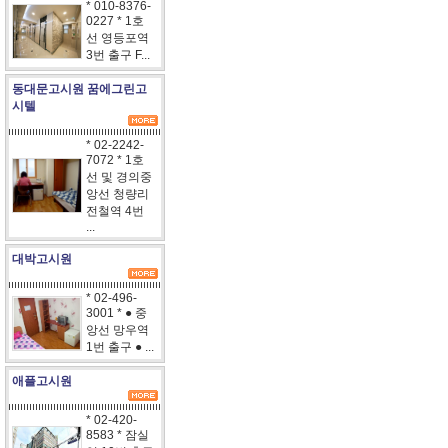
* 010-8376-
0227 * 1호
선 영등포역
3번 출구 F...
동대문고시원 꿈에그린고
시텔
* 02-2242-
7072 * 1호
선 및 경의중
앙선 청량리
전철역 4번
...
대박고시원
* 02-496-
3001 * ● 중
앙선 망우역
1번 출구 ● ...
애플고시원
* 02-420-
8583 * 잠실