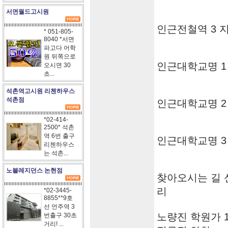
서면월드고시원
인근전철역 3 
* 051-805-
8040 *서면
파고다 어학
원 뒤쪽으로
인근대학교명 1
오시면 30
초...
석촌역고시원 리첸하우스
석촌점
인근대학교명 2
*02-414-
2500* 석촌
역 6번 출구
인근대학교명 3
리첸하우스
는 석촌...
노블레지던스 논현점
찾아오시는 길 
리
*02-3445-
8855**9호
선 언주역 3
노량진 학원가 10분
번출구 30초
거리! ...