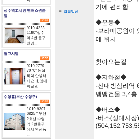
서...
기에 편리함
성수역고시원 멤버스원룸
알릴말씀
텔
◆운동◆
*010-4223-
-보라매공원이 
1190*성수
역 4번 출구
에 위치
안녕...
필고시텔
찾아오는길
*010 2779
7070* 왕십
리역 안녕하
◆지하철◆
세요. 한양대
-신대방삼리역 6
학교 &...
뱅뱅건물 3,4층
수영홈(부산 수영구)
◆버스◆
* 010-9307-
6825 * 부산
-버스(성대시장
2호선 수영
역 2번출구
(504,152,753,5
에서 연산동
...