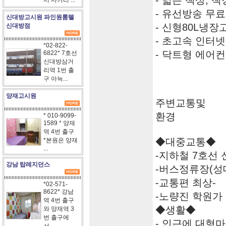
- 넓은 책상, 책
서 사거리 ...
- 유선방송 무료
신대방고시원 파인원룸텔
- 신형80L냉장
신대방점
- 초고속 인터넷
*02-822-
- 닥트형 에어
6822* 7호선
신대방삼거
리역 1번 출
구 아늑...
양재고시원
주변교통및
환경
* 010-9099-
1589 * 양재
역 4번 출구
◆대중교통◆
*본원은 양재
...
-지하철 7호선
강남 탑레지던스
-버스정류장(성
-교통편 최상-
*02-571-
8622* 강남
-노량진 학원가 
역 4번 출구
◆생활◆
와 양재역 3
번 출구에
- 인근에 대형