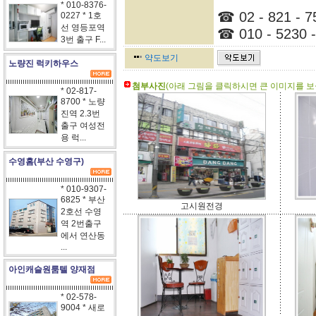
* 010-8376-
☎ 02 - 821 - 7
0227 * 1호
선 영등포역
☎ 010 - 5230 -
3번 출구 F...
약도보기
노량진 럭키하우스
첨부사진
(아래 그림을 클릭하시면 큰 이미지를 보실
* 02-817-
8700 * 노량
진역 2.3번
출구 여성전
용 럭...
수영홈(부산 수영구)
* 010-9307-
6825 * 부산
고시원전경
2호선 수영
역 2번출구
에서 연산동
...
아인캐슬원룸텔 양재점
* 02-578-
9004 * 새로