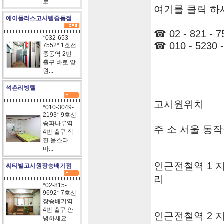
로...
여기를 클릭 하
에이플러스고시텔중동점
☎ 02 - 821 - 7
*032-653-
☎ 010 - 5230 -
7552* 1호선
중동역 2번
출구 바로 앞
원...
석촌리빙텔
고시원위치
*010-3049-
2193* 9호선
송파나루역
주 소 서울 동작구
4번 출구 직
진 올스타
마...
인근전철역 1 
씨티빌고시원장승배기점
리
*02-815-
9692* 7호선
장승배기역
4번 출구 안
인근전철역 2 
녕하세요...