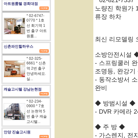
* 02-821-7
아트원룸텔 경희대점
노량진 학원가 10
류장 하차
* 02-6747-
0770 * 1호
선 회기역 1
번 출구 아트
원룸...
최신 리모델링 
신촌파인힐하우스
소방안전시설 
* 02-325-
- 스프링쿨러 완
6661 * 신촌
역 2번 출구
조명등, 완강기
안녕하세요.
- 동작소방서 
실...
완비
캐슬고시텔 강남논현점
* 02-234-
◆ 방범시설 ◆
0900 * 7호
- DVR 카메라 2
선 논현역 5
번 출구 캐슬
고시텔...
◆ 주 방 ◆
안양 진솔고시원
- 가스렌지, 전