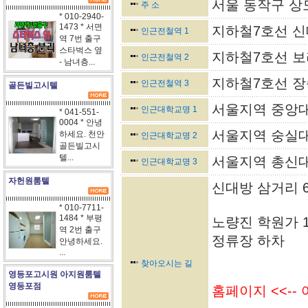
서울 동작구 상도3
주 소
* 010-2940-
1473 * 서면
지하철7호선 신
인근전철역 1
역 7번 출구
스타벅스 옆
지하철7호선 보
인근전철역 2
- 남녀층...
지하철7호선 장
인근전철역 3
골든빌고시텔
서울지역 중앙대
인근대학교명 1
* 041-551-
0004 * 안녕
서울지역 숭실대
하세요. 천안
인근대학교명 2
골든빌고시
텔...
서울지역 총신대
인근대학교명 3
자헌원룸텔
신대방 삼거리 6
* 010-7711-
1484 * 부평
노량진 학원가 10분
역 2번 출구
정류장 하차
안녕하세요.
...
찾아오시는 길
영등포고시원 아지원룸텔
영등포점
홈페이지 <<--