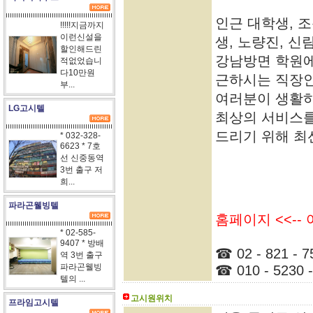
인근 대학생, 
!!!!!지금까지
이런신설을
생, 노량진, 신
할인해드린
강남방면 학원에
적없었습니
다10만원
근하시는 직장
부...
여러분이 생활
LG고시텔
최상의 서비스
드리기 위해 최
* 032-328-
6623 * 7호
선 신중동역
3번 출구 저
희...
파라곤웰빙텔
홈페이지 <<--
* 02-585-
9407 * 방배
☎ 02 - 821 - 7
역 3번 출구
파라곤웰빙
☎ 010 - 5230 -
텔의 ...
고시원위치
프라임고시텔