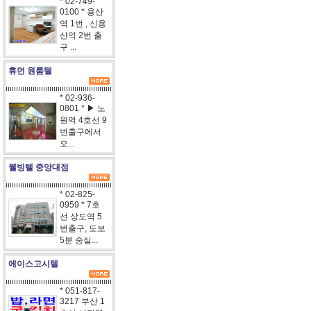
* 02-749-
0100 * 용산
역 1번 , 신용
산역 2번 출
구 ...
휴먼 원룸텔
* 02-936-
0801 * ▶ 노
원역 4호선 9
번출구에서
오...
웰빙텔 중앙대점
* 02-825-
0959 * 7호
선 상도역 5
번출구, 도보
5분 숭실...
에이스고시텔
* 051-817-
3217 부산 1