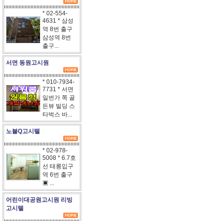
* 02-554-
4631 * 삼성
역 8번 출구
삼성역 8번
출구...
서면 동원고시원
* 010-7934-
7731 * 서면
일번가 쪽 골
든뷰 빌딩 스
타벅스 바...
노블Q고시텔
* 02-978-
5008 * 6.7호
선 태릉입구
역 6번 출구
▣ ...
어린이대공원고시원 리빙
고시텔