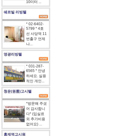
10미터 ...
쉐르빌 리빙텔
* 02-6402-
5799 * 4호
선 사당역 11
번출구 언제
나...
영광리빙텔
* 031-287-
6565 * 안녕
하세요. 실용
적인 개인...
청운(원룸)고시텔
*방문해 주셨
어 감사합니
다* (입실료
외 추가비용
없어요) ...
홍제역고시원