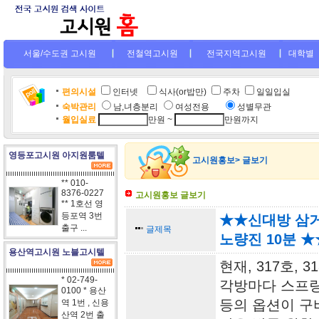
서울/수도권 고시원
전철역고시원
전국지역고시원
대학별
편의시설
인터넷
.
식사(or밥만)
주차
일일입실
숙박관리
남,녀층분리
여성전용
....
성별무관
월입실료
만원 ~
만원까지
영등포고시원 아지원룸텔
고시원홍보> 글보기
** 010-
8376-0227
고시원홍보 글보기
** 1호선 영
등포역 3번
★★신대방 삼거
출구 ...
글제목
노량진 10분 ★
용산역고시원 노블고시텔
현재, 317호, 3
* 02-749-
각방마다 스프링
0100 * 용산
등의 옵션이 구
역 1번 , 신용
산역 2번 출