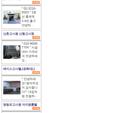
* 02-3216-
6503 * 3호
선 홍제역
3.4번 출구
안녕하...
신촌고시원 신형고시청
* 010-9008-
7704 * 시설
대비 가격파
괴 안녕하세
요...
에이스고시텔,(경희대),)
* 안녕하세
요! 찾아주셨
어 감사합니
다! * 내집처
럼 친절하...
영등포고시원 아지원룸텔