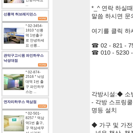
안녕하세요
...
*_^ 연락 하실
선릉역 허브레지던스
말씀 하시면 문
* 02-3454-
여기를 클릭 하
1810 *선릉
역 1번출구
로 안녕하세
☎ 02 - 821 - 7
요 선릉...
☎ 010 - 5230 -
관악구고시원 파인하우스
낙성대점
* 02-874-
2516 * 낙성
대역 1번 출
구 파인하우
스는 ...
각방시설:◆ 소
- 각방 스프링
연자리하우스 역삼점
명등 설치
* 02-501-
8257 * 역삼
역1번 출구,
◆ 가구 및 가
구 역삼세무