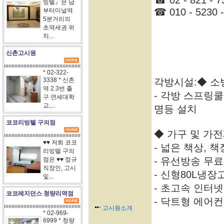
☎ 02 - 821 - 7
빙텔』은 남
☎ 010 - 5230 -
부터미널역
5분거리의
초역세권 위
치...
신촌고시원
* 02-322-
3338 * 신촌
각방시설:◆ 소
역 2.3번 출
- 각방 스프링
구 연세대학
교,...
명등 설치
코코리빙텔 구의점
◆ 가구 및 가
♥♥ 저희 코코
- 넓은 책상, 책
리빙텔 구의
- 유선방송 무료
점은 ♥♥ 정규
직장인, 고시
- 신형80L냉장
및...
- 초고속 인터넷
코코레지던스 청량리역점
- 닥트형 에어
고시원소개
* 02-969-
6999 * 청량