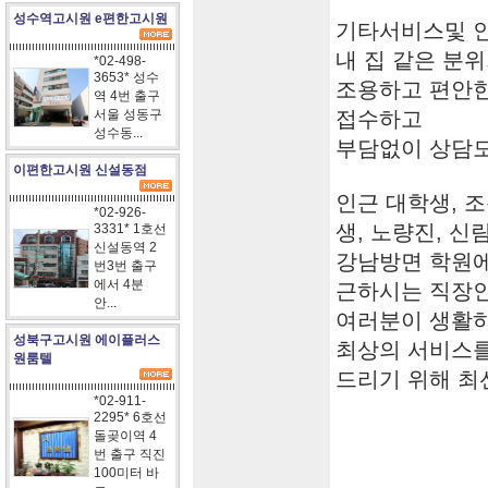
성수역고시원 e편한고시원
기타서비스및 
내 집 같은 분
*02-498-
3653* 성수
조용하고 편안한
역 4번 출구
서울 성동구
접수하고
성수동...
부담없이 상담
이편한고시원 신설동점
인근 대학생, 
*02-926-
생, 노량진, 신
3331* 1호선
신설동역 2
강남방면 학원에
번3번 출구
에서 4분
근하시는 직장
안...
여러분이 생활
성북구고시원 에이플러스
최상의 서비스
원룸텔
드리기 위해 최
*02-911-
2295* 6호선
돌곶이역 4
번 출구 직진
100미터 바