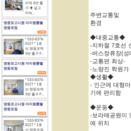
리역 4번 출
구 ◈ 넓고
아늑...
주변교통및
환경
영등포고시원 아지원룸텔
영등포점
◆대중교통◆
* 010-8376-
0227 * 1호
-지하철 7호선
선 영등포역
-버스정류장(성
3번 출구 F...
-교통편 최상-
영등포고시원 아지원룸텔
-노량진 학원가 
영등포점
◆생활◆
* 010-8376-
- 인근에 대형
0227 * 1호
선 영등포역
기에 편리함
3번 출구 F...
영등포고시원 아지원룸텔
◆운동◆
영등포점
-보라매공원이 
* 010-8376-
에 위치
0227 * 1호
선 영등포역