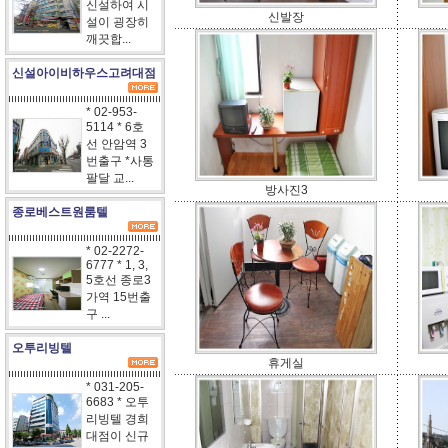
신설하여 시
신발장
설이 굉장히
깨끗합...
신설아이비하우스고려대점
* 02-953-
5114 * 6호
선 안암역 3
번출구 *사통
팔달 교...
방사진3
종로베스트원룸텔
* 02-2272-
6777 * 1, 3,
5호선 종로3
가역 15번출
구 ...
오투리빙텔
휴게실
* 031-205-
6683 * 오투
리빙텔 경희
대점이 신규