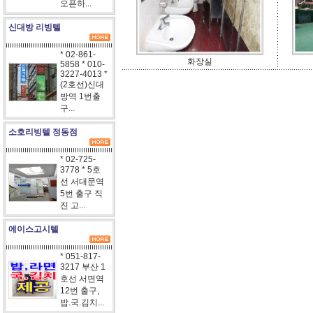
오픈하...
신대방 리빙텔
* 02-861-
화장실
5858 * 010-
3227-4013 *
(2호선)신대
방역 1번출
구...
소호리빙텔 정동점
* 02-725-
3778 * 5호
선 서대문역
5번 출구 직
진 고...
에이스고시텔
* 051-817-
3217 부산 1
호선 서면역
12번 출구,
밥.국.김치...