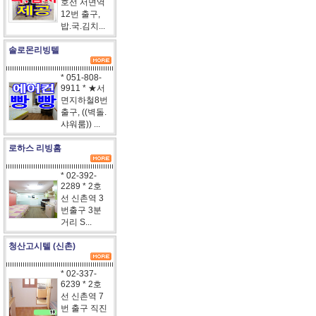
호선 서면역
12번 출구,
밥.국.김치...
솔로몬리빙텔
* 051-808-
9911 * ★서
면지하철8번
출구, ((벽돌.
샤워룸)) ...
로하스 리빙홈
* 02-392-
2289 * 2호
선 신촌역 3
번출구 3분
거리 S...
청산고시텔 (신촌)
* 02-337-
6239 * 2호
선 신촌역 7
번 출구 직진