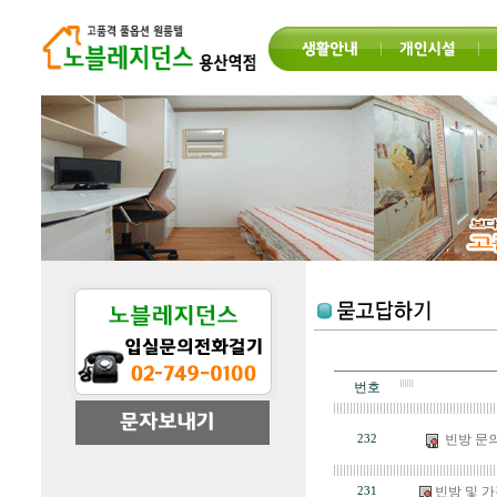
번호
빈방 문
232
빈방 및 
231