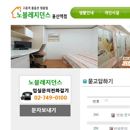
번호
빈방 문
292
빈방문의
291