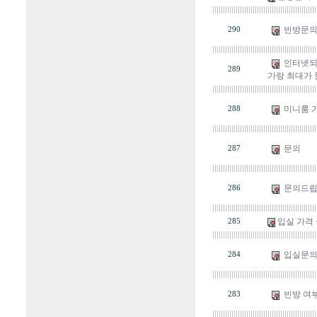
빈방문
290
인터넷되고
289
가랑 최대가 
미니룸 
288
문의
287
문의드립
286
입실 가격
285
입실문의
284
빈방 여부
283